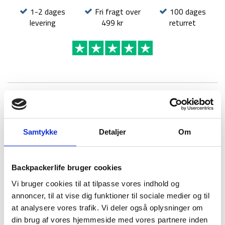
1-2 dages
Fri fragt over
100 dages
levering
499 kr
returret
BESKRIVELSE
YDERLIGERE INFORMATION
BRAND
FAQ
Samtykke
Detaljer
Om
Puk +10 Blanket er en fleksibel 1-sæsons sovepose fra det
danske mærke Nordisk. Soveposen egner sig til det
skandinaviske klima, hvor den vil sikre dig en god oplevelse det
Backpackerlife bruger cookies
meste af året.
Vi bruger cookies til at tilpasse vores indhold og
Puk +10 Blanket soveposen er lavet for at give masser af
annoncer, til at vise dig funktioner til sociale medier og til
bevægelsesfrihed og kan hurtigt laves om til et tæppe ved at
at analysere vores trafik. Vi deler også oplysninger om
lyne lynlåsen hele vejen rundt. Soveposen er fyldt med
din brug af vores hjemmeside med vores partnere inden
NorGuard S-PO 80 fibre, som giver en god varmeevne mellem