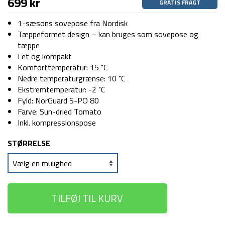
699
kr
GRATIS FRAGT
1-sæsons sovepose
fra Nordisk
Tæppeformet design – kan bruges som sovepose og
tæppe
Let og kompakt
Komforttemperatur: 15 ˚C
Nedre temperaturgrænse: 10 ˚C
Ekstremtemperatur: -2 ˚C
Fyld: NorGuard S-PO 80
Farve: Sun-dried Tomato
Inkl. kompressionspose
STØRRELSE
TILFØJ TIL KURV