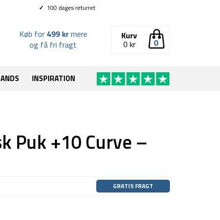
✓
100 dages returret
Køb for
499 kr
mere
Kurv
0
0
kr
og få fri fragt
RANDS
INSPIRATION
k Puk +10 Curve –
GRATIS FRAGT