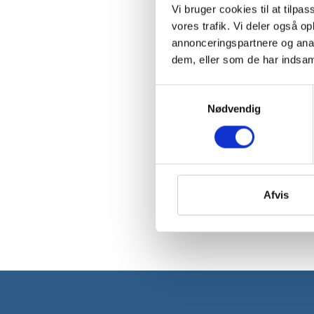
Vi bruger cookies til at tilpas
vores trafik. Vi deler også 
annonceringspartnere og anal
dem, eller som de har indsaml
Samtykkevalg
Nødvendig
Afvis