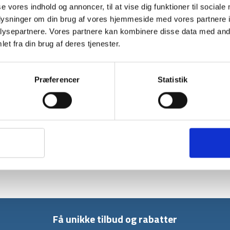
XL
se vores indhold og annoncer, til at vise dig funktioner til sociale
antal
oplysninger om din brug af vores hjemmeside med vores partnere i
BESKRIVELSE
ysepartnere. Vores partnere kan kombinere disse data med andr
et fra din brug af deres tjenester.
Sommersoveposen Puk +10˚ fra det danske m
varmere klimaer. Sommersoveposen gør brug 
ideelle komfort og plads.
Præferencer
Statistik
Soveposens yderside er fremstillet i slidstær
blødt. Puk +10˚ indeholder også en intern bry
Den ydre lynlås i fuld længde giver dig mulig
hætte gør soveposen alsidig selv i køligere vej
Soveposens materiale er fremstillet af 100%
størrelsesguiden her på siden.
Få unikke tilbud og rabatter