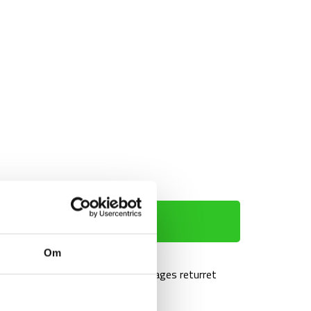
TILFØJ TIL KURV
Om
agt over 499 kr
100 dages returret