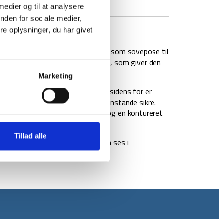
 medier og til at analysere
nden for sociale medier,
BRAND
FAQ
e oplysninger, du har givet
ærke Nordisk er særdeles egnet som sovepose til
af den nye Curve form af Nordisk, som giver den
Marketing
kt, letvægtig rip-stop, mens indersidens for er
stlomme til at holde personlige genstande sikre.
hed for at lyne soveposen helt op og en kontureret
r.
Tillad alle
 polyester og soveposens mål kan ses i