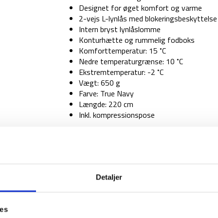
Designet for øget komfort og varme
2-vejs L-lynlås med blokeringsbeskyttelse
Intern bryst lynlåslomme
Konturhætte og rummelig fodboks
Komforttemperatur: 15 ˚C
Nedre temperaturgrænse: 10 ˚C
Ekstremtemperatur: -2 ˚C
Vægt: 650 g
Farve: True Navy
Længde: 220 cm
Inkl. kompressionspose
På lager - 1-2 dages levering
Sovepose
-
Nordisk
Puk
Detaljer
+10
1-2 dages levering
Fri fr
Curve
-
ies