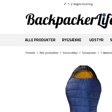
✓
1-2 dages levering
ALLE PRODUKTER
RYGSÆKKE
UDSTYR
Forside
/
Alle produkter
/
Soveudstyr
/
Soveposer
/
1 sæson