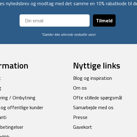
ores nyhedsbrev og modtag med det samme en 10% rabatkode til din
Tilmeld
*Gælder ikke allerede nedsatte varer
rmation
Nyttige links
t
Blog og inspiration
g
Om os
ring / Ombytning
Ofte stillede spørgsmål
 og offentlige kunder
Samarbejde med os
anti
Presse
betingelser
Gavekort
litik