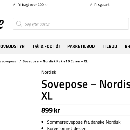
✓
Fri fragt over 499 kr
✓
Prisgaranti
Products
search
SOVEUDSTYR
TØJ & FODTØJ
PAKKETILBUD
TILBUD
B
s soveposer
/
Sovepose – Nordisk Puk +10 Curve – XL
Nordisk
Sovepose – Nordis
XL
899
kr
Sommersovepose fra danske Nordisk
Kurveformet design