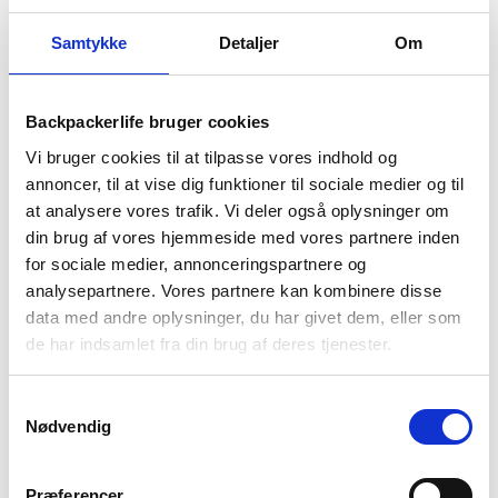
-2
1-2 dages
Fri fragt over
100 dages
Curve
Samtykke
Detaljer
Om
levering
499 kr
returret
–
Medium
antal
Backpackerlife bruger cookies
Vi bruger cookies til at tilpasse vores indhold og
annoncer, til at vise dig funktioner til sociale medier og til
BESKRIVELSE
BRAND
FAQ
at analysere vores trafik. Vi deler også oplysninger om
din brug af vores hjemmeside med vores partnere inden
Denne sovepose fra det danske mærke Nordisk, er en meget
for sociale medier, annonceringspartnere og
alsidig sovepose, hvor du får virkelig meget for pengene. Den
analysepartnere. Vores partnere kan kombinere disse
kurvede form sikre en tætsluttende pasform, hvilket sikre en
data med andre oplysninger, du har givet dem, eller som
god isolationsevne og som giver den ideelle komfort og
de har indsamlet fra din brug af deres tjenester.
plads.
Soveposens Norguard S-PO 80 fiberfyld, sikrer at soveposen
Samtykkevalg
byder på en høj isolering, samt den indvendige side af posen,
Nødvendig
er der et blødt og behageligt materiale.
Soveposens byder på mange gode egenskaber, heriblandt den
Præferencer