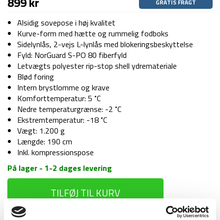
899
kr
GRATIS FRAGT
Alsidig sovepose i høj kvalitet
Kurve-form med hætte og rummelig fodboks
Sidelynlås, 2-vejs L-lynlås med blokeringsbeskyttelse
Fyld: NorGuard S-PO 80 fiberfyld
Letvægts polyester rip-stop shell ydremateriale
Blød foring
Intern brystlomme og krave
Komforttemperatur: 5 ˚C
Nedre temperaturgrænse: -2 ˚C
Ekstremtemperatur: -18 ˚C
Vægt: 1.200 g
Længde: 190 cm
Inkl. kompressionspose
På lager - 1-2 dages levering
Sovepose
TILFØJ TIL KURV
–
Nordisk
Puk