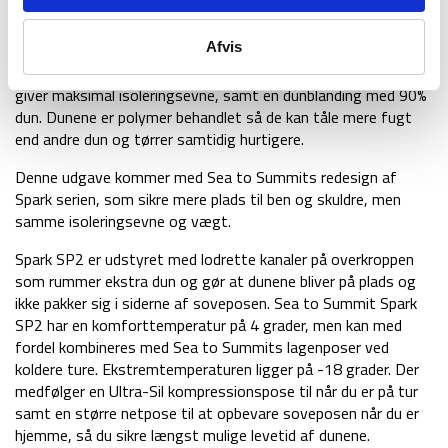
blød og komfortabel sovepose at ligge i. Spark SP2 er
udstyret med en venstresiddet YKK lynlås som går halvvejs
Afvis
ned af soveposen for at minimere vægt og varmetab.
Soveposen har en RDS 850+ fillpower med UltraDry dun som
giver maksimal isoleringsevne, samt en dunblanding med 90%
dun. Dunene er polymer behandlet så de kan tåle mere fugt
end andre dun og tørrer samtidig hurtigere.
Denne udgave kommer med Sea to Summits redesign af
Spark serien, som sikre mere plads til ben og skuldre, men
samme isoleringsevne og vægt.
Spark SP2 er udstyret med lodrette kanaler på overkroppen
som rummer ekstra dun og gør at dunene bliver på plads og
ikke pakker sig i siderne af soveposen. Sea to Summit Spark
SP2 har en komforttemperatur på 4 grader, men kan med
fordel kombineres med Sea to Summits lagenposer ved
koldere ture. Ekstremtemperaturen ligger på -18 grader. Der
medfølger en Ultra-Sil kompressionspose til når du er på tur
samt en større netpose til at opbevare soveposen når du er
hjemme, så du sikre længst mulige levetid af dunene.