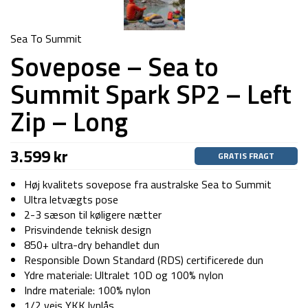
Sea To Summit
Sovepose – Sea to
Summit Spark SP2 – Left
Zip – Long
3.599
kr
GRATIS FRAGT
Høj kvalitets sovepose fra australske Sea to Summit
Ultra letvægts pose
2-3 sæson til køligere nætter
Prisvindende teknisk design
850+ ultra-dry behandlet dun
Responsible Down Standard (RDS) certificerede dun
Ydre materiale: Ultralet 10D og 100% nylon
Indre materiale: 100% nylon
1/2 vejs YKK lynlås