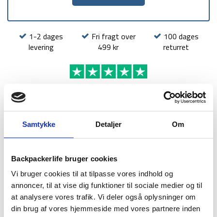
1-2 dages
Fri fragt over
100 dages
levering
499 kr
returret
BESKRIVELSE
YDERLIGERE INFORMATION
Samtykke
Detaljer
Om
BRAND
FAQ
Backpackerlife bruger cookies
Vi bruger cookies til at tilpasse vores indhold og
annoncer, til at vise dig funktioner til sociale medier og til
at analysere vores trafik. Vi deler også oplysninger om
din brug af vores hjemmeside med vores partnere inden