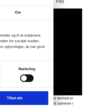
E INFORMATION
BRAND
FAQ
Om
 medier og til at analysere
nden for sociale medier,
e oplysninger, du har givet
Marketing
 en kompakt letvægts sovepose, der dermed er
Tillad alle
 kun 19 x 15 x 15 cm når den er pakket sammen i