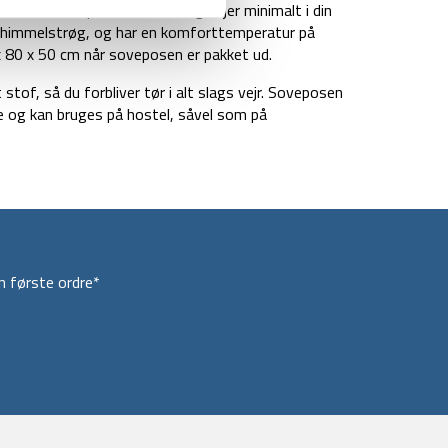
 har en lille pakkevolumen og vejer minimalt i din
 himmelstrøg, og har en komforttemperatur på
 80 x 50 cm når soveposen er pakket ud.
of, så du forbliver tør i alt slags vejr. Soveposen
se og kan bruges på hostel, såvel som på
 første ordre*