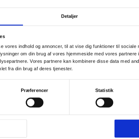
BESKRIVELSE
YDERLIGER
Detaljer
ies
se vores indhold og annoncer, til at vise dig funktioner til sociale
oplysninger om din brug af vores hjemmeside med vores partnere i
ysepartnere. Vores partnere kan kombinere disse data med andr
et fra din brug af deres tjenester.
Præferencer
Statistik
Ultra lite 100 soveposen fra Yellowstone er
perfekt til din backpacking rejse. Den fylder