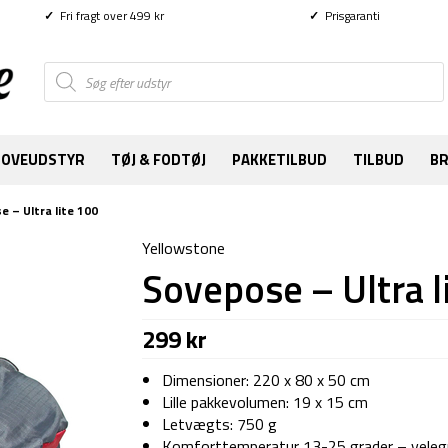
✓
Fri fragt over 499 kr
✓
Prisgaranti
Products
search
SOVEUDSTYR
TØJ & FODTØJ
PAKKETILBUD
TILBUD
B
e – Ultra lite 100
Yellowstone
Sovepose – Ultra l
299
kr
Dimensioner: 220 x 80 x 50 cm
Lille pakkevolumen: 19 x 15 cm
Letvægts: 750 g
Komforttemperatur 13-25 grader – velegne