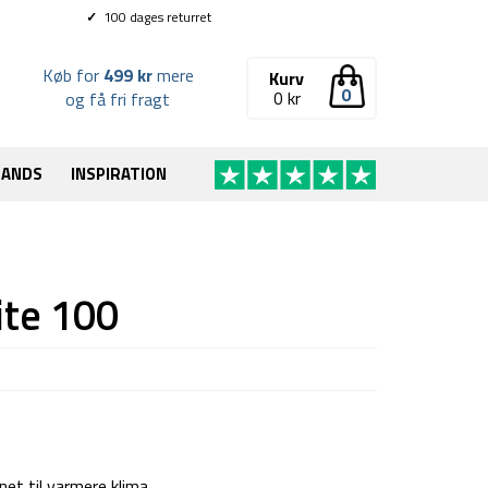
✓
100 dages returret
Køb for
499 kr
mere
Kurv
0
0
kr
og få fri fragt
RANDS
INSPIRATION
ite 100
t til varmere klima