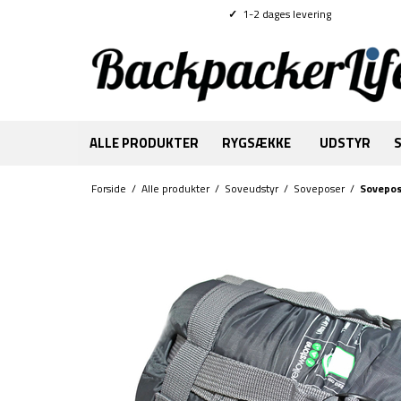
✓
1-2 dages levering
ALLE PRODUKTER
RYGSÆKKE
UDSTYR
Forside
/
Alle produkter
/
Soveudstyr
/
Soveposer
/
Sovepos