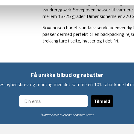
kompressionsposen, og vejer kun 750 g, så den
vandrerygsæk. Soveposen passer til varmere
mellem 13-25 grader. Dimensionerne er 220 x
Soveposen har et vandafvisende udenvendigt st
passer dermed perfekt til en backpacking rej
trekkingture i telte, hytter og i det fri.
Få unikke tilbud og rabatter
ores nyhedsbrev og modtag med det samme en 10% rabatkode til din
Tilmeld
*Gælder ikke allerede nedsatte varer