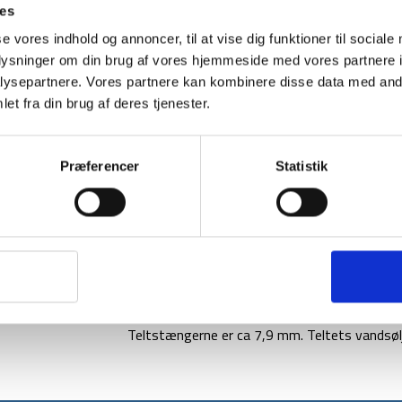
1-2 dages levering
Fri fr
ies
se vores indhold og annoncer, til at vise dig funktioner til sociale
oplysninger om din brug af vores hjemmeside med vores partnere i
ysepartnere. Vores partnere kan kombinere disse data med andr
et fra din brug af deres tjenester.
BESKRIVELSE
YDERLIGER
Skotske Highlanders Blackthorn 2 personers te
tunnel design. Teltet er kendetegnet ved hur
Præferencer
Statistik
ude i naturen. Opsætningstid på 5 minutter.
Teltet har et ydre teltområde, hvor man kan 
har en nedpakningsstørrelse i den medfølgen
Materialet er lavet af et ydre i 190T åndbart
Stængerne er af fiberglas og underlaget er lav
Teltet har ydre dimensioner på 330 x 170 x 1
Teltstængerne er ca 7,9 mm. Teltets vandsø