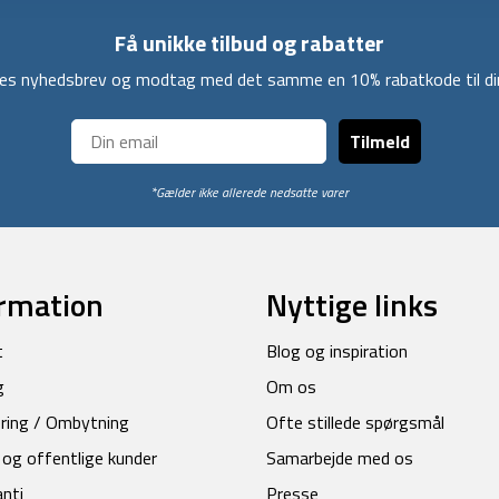
Få unikke tilbud og rabatter
ores nyhedsbrev og modtag med det samme en 10% rabatkode til din
Tilmeld
*Gælder ikke allerede nedsatte varer
rmation
Nyttige links
t
Blog og inspiration
g
Om os
ring / Ombytning
Ofte stillede spørgsmål
 og offentlige kunder
Samarbejde med os
anti
Presse