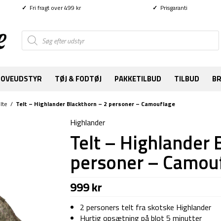
✓
Fri fragt over 499 kr
✓
Prisgaranti
Products
search
SOVEUDSTYR
TØJ & FODTØJ
PAKKETILBUD
TILBUD
B
lte
/
Telt – Highlander Blackthorn – 2 personer – Camouflage
Highlander
Telt – Highlander 
personer – Camou
999
kr
2 personers telt fra skotske Highlander
Hurtig opsætning på blot 5 minutter