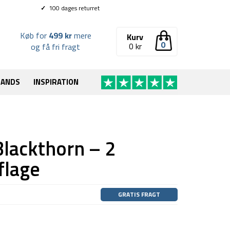
✓
100 dages returret
Køb for
499 kr
mere
Kurv
0
0
kr
og få fri fragt
RANDS
INSPIRATION
Blackthorn – 2
flage
GRATIS FRAGT