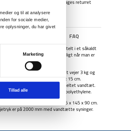
agt over 499 kr
100 dages returret
 medier og til at analysere
nden for sociale medier,
e oplysninger, du har givet
E INFORMATION
BRAND
FAQ
lt er et backpacking og outdoor telt i et såkaldt
tig opsætning, som er meget belejligt når man er
Marketing
sætte sit gear og rygsække. Teltet vejer 3 kg og
de kompressionspose på 55 x 15 x 15 cm.
 polyester med PU-lag der holder teltet vandtæt.
Tillad alle
et i et hårdført materiale kaldet polyethylene.
00 cm og indre dimensioner på 215 x 145 x 90 cm.
ljetryk er på 2000 mm med vandtætte syninger.