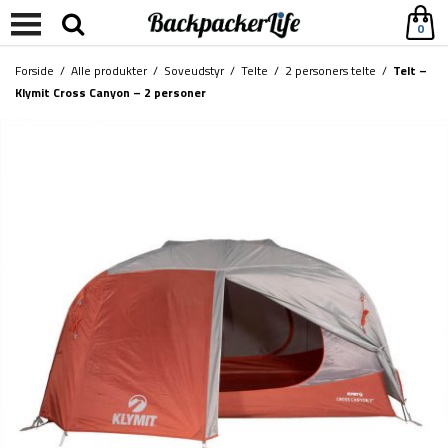
0
Forside
/
Alle produkter
/
Soveudstyr
/
Telte
/
2 personers telte
/
Telt –
Klymit Cross Canyon – 2 personer