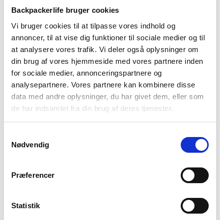
Backpackerlife bruger cookies
Vi bruger cookies til at tilpasse vores indhold og
BESKRIVELSE
YDERLIGERE INFORMATION
annoncer, til at vise dig funktioner til sociale medier og til
at analysere vores trafik. Vi deler også oplysninger om
BRAND
FAQ
din brug af vores hjemmeside med vores partnere inden
for sociale medier, annonceringspartnere og
analysepartnere. Vores partnere kan kombinere disse
data med andre oplysninger, du har givet dem, eller som
de har indsamlet fra din brug af deres tjenester.
Samtykkevalg
Nødvendig
Præferencer
Dette telt er et solidt kvalitetstelt fra det amerikanske
mærke Klymit, og er i modellen Cross Canyon. Teltet har et
Statistik
hovedrum der kan rumme 2 personer, og hvor der er der