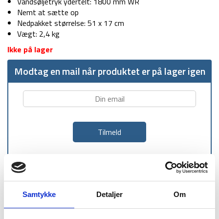
Vandsøljetryk ydertelt: 1800 mm WR
Nemt at sætte op
Nedpakket størrelse: 51 x 17 cm
Vægt: 2,4 kg
Ikke på lager
Modtag en mail når produktet er på lager igen
1-2 dages
Fri fragt over
100 dages
levering
499 kr
returret
Samtykke
Detaljer
Om