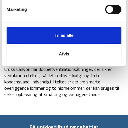
rigeligt plads til bagage, udstyr og grej. Teltet vejer blot 2,4
kg, og egner sig til camping, outdoor ture og rejser og er
Marketing
nemt at tage med på farten.
Klymit er et anerkendt mærke, med fokus på at lave
letvægtigt og kompakt udstyr til outdoor turen. Her er Cross
Tillad alle
Canyon ingen undtagelse, det er lavet i kvalitetsmateriale
med premium aluminiumstænger. Udover at være i god
kvalitet, er teltet også praktik. Det har to indgange, der gør
Afvis
det nemt at komme ud og ind af teltet.
Cross Canyon har dobbeltventilationsåbninger, der sikrer
ventilation i teltet, så det forbliver køligt og fri for
kondensvand. Indvendigt i teltet er der tre smarte
overliggende lommer og to hjørnelommer, der kan bruges til
sikker opbevaring af små ting og værdigenstande.
Få unikke tilbud og rabatter