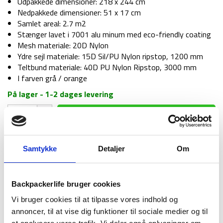
Udpakkede dimensioner: 218 x 244 cm
Nedpakkede dimensioner: 51 x 17 cm
Samlet areal: 2.7 m2
Stænger lavet i 7001 alu minum med eco-friendly coating
Mesh materiale: 20D Nylon
Ydre sejl materiale: 15D Sil/PU Nylon ripstop, 1200 mm
Teltbund materiale: 40D PU Nylon Ripstop, 3000 mm
I farven grå / orange
På lager - 1-2 dages levering
Telt
TILFØJ TIL KURV
-
Klymit
Maxfield
Samtykke
Detaljer
Om
Backpackerlife anbefaler sammen med
2
-
Telt
Telt footprint - Klymit Maxfield 2
399
kr
2
footprint
Backpackerlife bruger cookies
personer
-
antal
Vi bruger cookies til at tilpasse vores indhold og
1-2 dages
Fri fragt over
100 dages
Klymit
annoncer, til at vise dig funktioner til sociale medier og til
levering
499 kr
returret
Maxfield