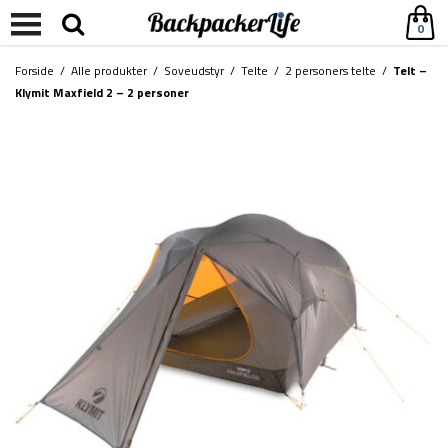
0
Forside
/
Alle produkter
/
Soveudstyr
/
Telte
/
2 personers telte
/
Telt –
Klymit Maxfield 2 – 2 personer