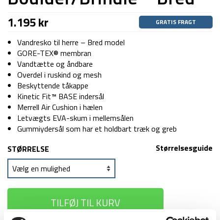
1.195
kr
GRATIS FRAGT
Vandresko til herre – Bred model
GORE-TEX® membran
Vandtætte og åndbare
Overdel i ruskind og mesh
Beskyttende tåkappe
Kinetic Fit™ BASE indersål
Merrell Air Cushion i hælen
Letvægts EVA-skum i mellemsålen
Gummiydersål som har et holdbart træk og greb
Størrelsesguide
STØRRELSE
TILFØJ TIL KURV