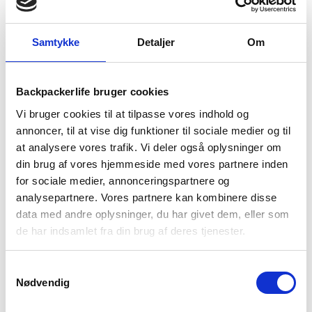
1-2 dages
Fri fragt over
100 dages
levering
499 kr
returret
Samtykke
Detaljer
Om
Backpackerlife bruger cookies
Vi bruger cookies til at tilpasse vores indhold og
annoncer, til at vise dig funktioner til sociale medier og til
BESKRIVELSE
YDERLIGERE INFORMATION
at analysere vores trafik. Vi deler også oplysninger om
din brug af vores hjemmeside med vores partnere inden
BRAND
FAQ
for sociale medier, annonceringspartnere og
analysepartnere. Vores partnere kan kombinere disse
Alverstone 2 WP vandresko til herre er her en bred model. Så
data med andre oplysninger, du har givet dem, eller som
hvis du leder efter en bredere vandresko, så har du fundet den
de har indsamlet fra din brug af deres tjenester.
rigtige. Denne Alverstone 2 WP har en GORE-TEX® membran,
som gør skoene vandtætte og åndbare. Modellen her har en
overdel i ruskind og mesh og så er der også beskyttende
Samtykkevalg
tåkappe.
Nødvendig
Indersålen er Kinetic Fit™ BASE og Merrell Air Cushion i hælen