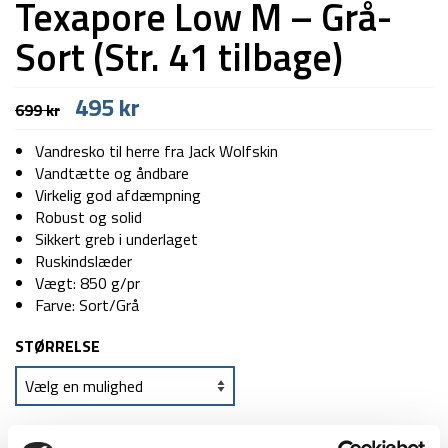
Texapore Low M – Grå-
Sort (Str. 41 tilbage)
Den
Den
495
kr
699
kr
oprindelige
aktuelle
pris
pris
Vandresko til herre fra Jack Wolfskin
var:
er:
Vandtætte og åndbare
699 kr.
495 kr.
Virkelig god afdæmpning
Robust og solid
Sikkert greb i underlaget
Ruskindslæder
Vægt: 850 g/pr
Farve: Sort/Grå
STØRRELSE