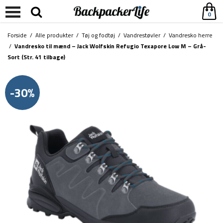
0
Forside
/
Alle produkter
/
Tøj og fodtøj
/
Vandrestøvler
/
Vandresko herre
/
Vandresko til mænd – Jack Wolfskin Refugio Texapore Low M – Grå-
Sort (Str. 41 tilbage)
-30%