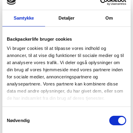
TILFØJ TIL KURV
Samtykke
Detaljer
Om
1-2 dages
Fri fragt over
100 dages
levering
499 kr
returret
Backpackerlife bruger cookies
Vi bruger cookies til at tilpasse vores indhold og
annoncer, til at vise dig funktioner til sociale medier og til
at analysere vores trafik. Vi deler også oplysninger om
din brug af vores hjemmeside med vores partnere inden
BESKRIVELSE
YDERLIGERE INFORMATION
for sociale medier, annonceringspartnere og
analysepartnere. Vores partnere kan kombinere disse
BRAND
FAQ
data med andre oplysninger, du har givet dem, eller som
de har indsamlet fra din brug af deres tjenester.
Disse alsidige Refugio Texapore Low M vandresko fra Jack
Wolfskin vil gøre dine ture til en leg. Skoene holder dine fødder
tørre og komfortable, så du kan få nogle gode ture på listen.
Samtykkevalg
Overdelen er lavet af ruskind af høj kvalitet, så du sikre et
Nødvendig
optimalt fodklima.