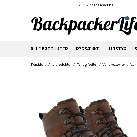
✓
1-2 dages levering
ALLE PRODUKTER
RYGSÆKKE
UDSTYR
Forside
/
Alle produkter
/
Tøj og fodtøj
/
Vandrestøvler
/
Van