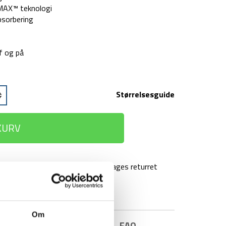
MAX™ teknologi
bsorbering
f og på
Størrelsesguide
 KURV
agt over 499 kr
100 dages returret
Om
E INFORMATION
BRAND
FAQ