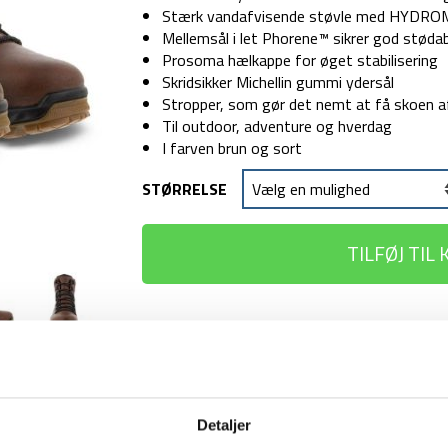
Stærk vandafvisende støvle med HYDRO
Mellemsål i let Phorene™ sikrer god støda
Prosoma hælkappe for øget stabilisering
Skridsikker Michellin gummi ydersål
Stropper, som gør det nemt at få skoen a
Til outdoor, adventure og hverdag
I farven brun og sort
STØRRELSE
TILFØJ TIL
1-2 dages levering
Fri fr
Detaljer
BESKRIVELSE
YDERLIGER