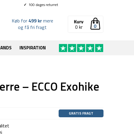
✓
100 dages returret
Køb for
499 kr
mere
Kurv
0
0
kr
og få fri fragt
RANDS
INSPIRATION
herre – ECCO Exohike
GRATIS FRAGT
litet
i