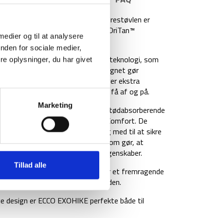
andafvisende vandrestøvler. Vandrestøvlen er
 ved hjælpaf vandbesparende ECCO DriTan™
 medier og til at analysere
ngs-proces.
nden for sociale medier,
bt takket være ECCO HYDROMAX™ teknologi, som
e oplysninger, du har givet
or holder dine fødder tørre. Designet gør
andrestøvlernes polstrede kant giver ekstra
r at vandrestøvlerne er lette at få af og på.
Marketing
og let Phorene™, giver en ekstra stødabsorberende
tet fra ECCOs FLUIDFORM™ Direct Comfort. De
 rundt om hælene, er samtidig med til at sikre
or en bred vifte af temperaturer som gør, at
en at gå på kompromis med sine egenskaber.
Tillad alle
 med et unikt mønster, der sikrer et fremragende
sikkert gummiindlæg ved mellemfoden.
ge design er ECCO EXOHIKE perfekte både til