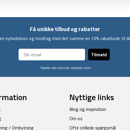
Få unikke tilbud og rabatter
ores nyhedsbrev og modtag med det samme en 10% rabatkode til din
Tilmeld
*Gælder ikke allerede nedsatte varer
rmation
Nyttige links
t
Blog og inspiration
g
Om os
ring / Ombytning
Ofte stillede spørgsmål