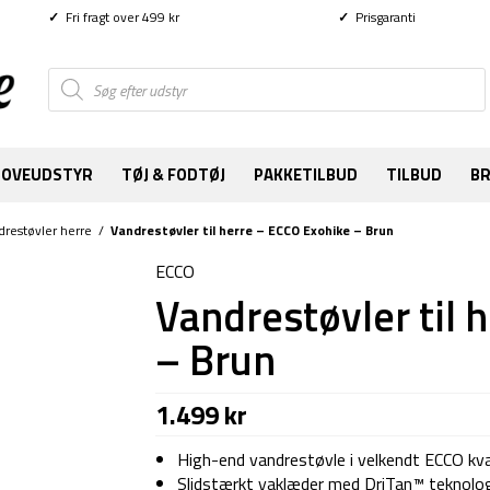
✓
Fri fragt over 499 kr
✓
Prisgaranti
Products
search
SOVEUDSTYR
TØJ & FODTØJ
PAKKETILBUD
TILBUD
B
drestøvler herre
/
Vandrestøvler til herre – ECCO Exohike – Brun
ECCO
Vandrestøvler til 
– Brun
1.499
kr
High-end vandrestøvle i velkendt ECCO kva
Slidstærkt yaklæder med DriTan™ teknolog