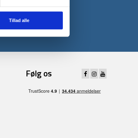
 første ordre*
Tillad alle
Følg os