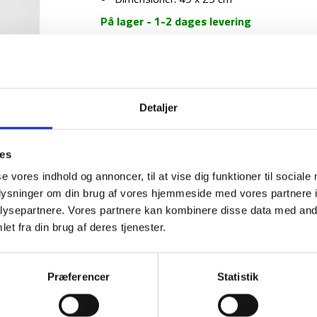
På lager - 1-2 dages levering
Vindskærmer
-
Highlander
antal
Detaljer
1-2 dages levering
Fri fr
ies
se vores indhold og annoncer, til at vise dig funktioner til sociale
BESKRIVELSE
YDERLIGER
oplysninger om din brug af vores hjemmeside med vores partnere i
ysepartnere. Vores partnere kan kombinere disse data med andr
Denne vindskærmer er beregnet til forskellig
et fra din brug af deres tjenester.
brænderen. Vindskærmeren er letvægtig og fol
Præferencer
Statistik