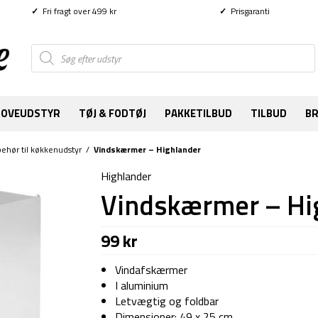
✓
Fri fragt over 499 kr
✓
Prisgaranti
Products
search
SOVEUDSTYR
TØJ & FODTØJ
PAKKETILBUD
TILBUD
B
behør til køkkenudstyr
/
Vindskærmer – Highlander
Highlander
Vindskærmer – Hi
99
kr
Vindafskærmer
I aluminium
Letvægtig og foldbar
Dimensioner: 49 x 25 cm