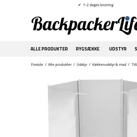
✓
1-2 dages levering
ALLE PRODUKTER
RYGSÆKKE
UDSTYR
Forside
/
Alle produkter
/
Udstyr
/
Køkkenudstyr & mad
/
Til