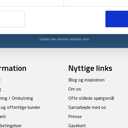
Få unikke tilbud og rabatter
ores nyhedsbrev og modtag med det samme en 10% rabatkode til din
Tilmeld
*Gælder ikke allerede nedsatte varer
rmation
Nyttige links
t
Blog og inspiration
g
Om os
ring / Ombytning
Ofte stillede spørgsmål
 og offentlige kunder
Samarbejde med os
anti
Presse
betingelser
Gavekort