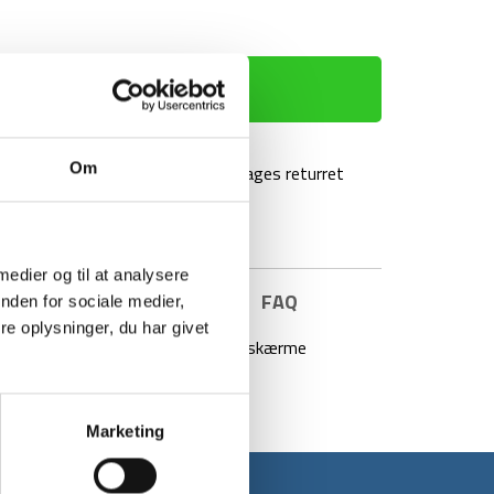
TILFØJ TIL KURV
Om
agt over 499 kr
100 dages returret
 medier og til at analysere
E INFORMATION
BRAND
FAQ
nden for sociale medier,
e oplysninger, du har givet
e typer brændere, så du kan vindafskærme
dbar og er lavet i aluminium.
Marketing