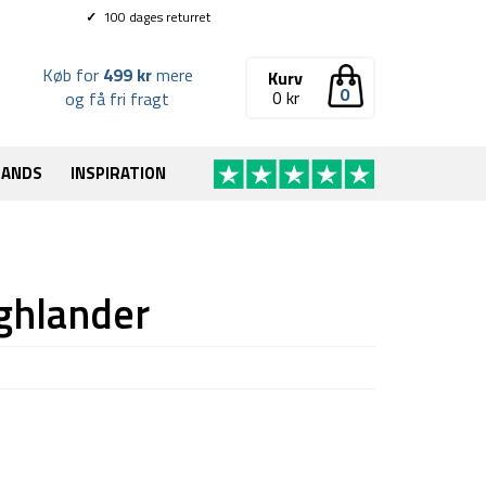
✓
100 dages returret
Køb for
499 kr
mere
Kurv
0
0
kr
og få fri fragt
RANDS
INSPIRATION
ghlander