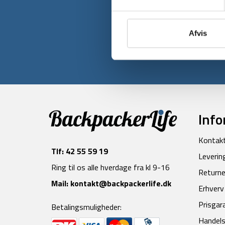
Tilmeld dig v
Afvis
Info
Kontak
Tlf:
42 55 59 19
Leverin
Ring til os alle hverdage fra kl 9-16
Returne
Mail:
kontakt@backpackerlife.dk
Erhverv
Prisgar
Betalingsmuligheder:
Handels