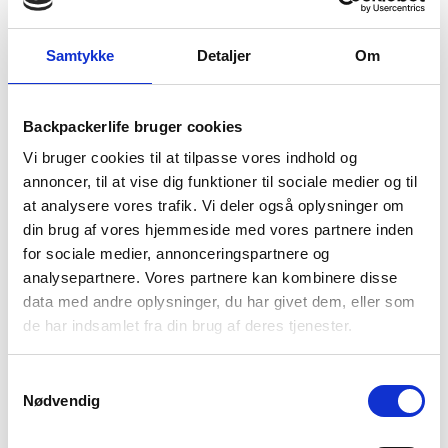
Skulle der være gået hul på vablen, bør området renses grundigt
inden plastret sætte på.
Samtykke
Detaljer
Om
Plastret skal ikke skiftes hver dag. Lad i stedet vabelplastret sidde på
til det naturligt løsner sig i kanterne. Fjern det derefter forsigtigt under
bruseren. Er det stadig nødvendigt, lad området tørre helt og påfør et
nyt plaster. Ved at lade plastret sidde på sikre det den bedste
Backpackerlife bruger cookies
helingsproces og mindsker risikoen for infektion.
Vi bruger cookies til at tilpasse vores indhold og
Populære Compeed produkter
annoncer, til at vise dig funktioner til sociale medier og til
at analysere vores trafik. Vi deler også oplysninger om
Anti-vabel stift – Compeed
din brug af vores hjemmeside med vores partnere inden
for sociale medier, annonceringspartnere og
Plaster – Compeed – Fingerrevner 10 stk
analysepartnere. Vores partnere kan kombinere disse
Vabel Plaster – Sport Active 5 stk – Compeed
data med andre oplysninger, du har givet dem, eller som
Vabelplaster Medium – 5 stk
de har indsamlet fra din brug af deres tjenester.
Vabelplaster Mix – 5 stk
Samtykkevalg
Vabelplaster – Vabler under foden 5 stk – Compeed
Nødvendig