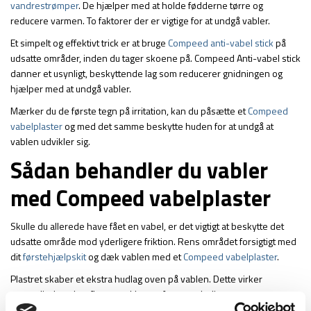
vandrestrømper
. De hjælper med at holde fødderne tørre og
reducere varmen. To faktorer der er vigtige for at undgå vabler.
Et simpelt og effektivt trick er at bruge
Compeed anti-vabel stick
på
udsatte områder, inden du tager skoene på. Compeed Anti-vabel stick
danner et usynligt, beskyttende lag som reducerer gnidningen og
hjælper med at undgå vabler.
Mærker du de første tegn på irritation, kan du påsætte et
Compeed
vabelplaster
og med det samme beskytte huden for at undgå at
vablen udvikler sig.
Sådan behandler du vabler
med Compeed vabelplaster
Skulle du allerede have fået en vabel, er det vigtigt at beskytte det
udsatte område mod yderligere friktion. Rens området forsigtigt med
dit
førstehjælpskit
og dæk vablen med et
Compeed vabelplaster
.
Plastret skaber et ekstra hudlag oven på vablen. Dette virker
smertelindrende, aflaster trykket og fremmer helingsprocessen.