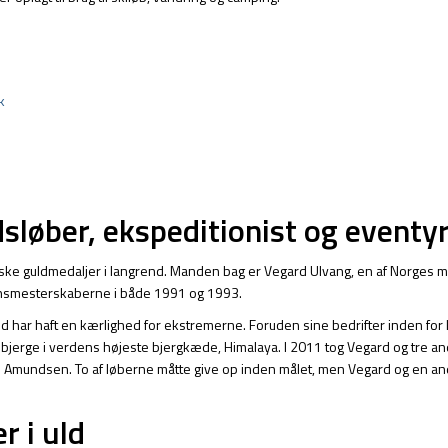
k
sløber, ekspeditionist og eventy
piske guldmedaljer i langrend. Manden bag er Vegard Ulvang, en af Norges m
rdensmesterskaberne i både 1991 og 1993.
id har haft en kærlighed for ekstremerne. Foruden sine bedrifter inden fo
bjerge i verdens højeste bjergkæde, Himalaya. I 2011 tog Vegard og tre andr
mundsen. To af løberne måtte give op inden målet, men Vegard og en ande
r i uld