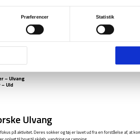
Præferencer
Statistik
r – Ulvang
 – Uld
norske Ulvang
s på aktivitet. Deres sokker og tøj er lavet ud fra en forståelse af, at kom
 oplagt til brug til skiløb, vandring og camping.