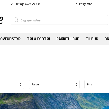
✓
Fri fragt over 499 kr
✓
Prisgaranti
Products
search
SOVEUDSTYR
TØJ & FODTØJ
PAKKETILBUD
TILBUD
B
Farve
Pris