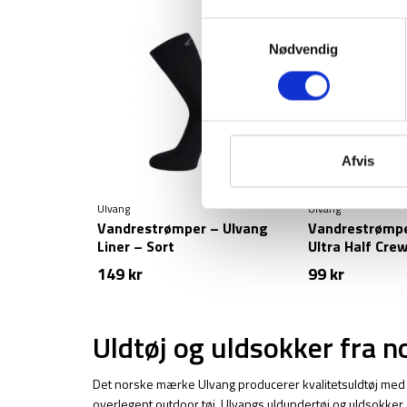
Samtykkevalg
Nødvendig
Afvis
Ulvang
Ulvang
Vandrestrømper – Ulvang
Vandrestrømpe
Liner – Sort
Ultra Half Crew
149
kr
99
kr
Uldtøj og uldsokker fra 
Det norske mærke Ulvang producerer kvalitetsuldtøj med foku
overlegent outdoor tøj. Ulvangs uldundertøj og uldsokker er