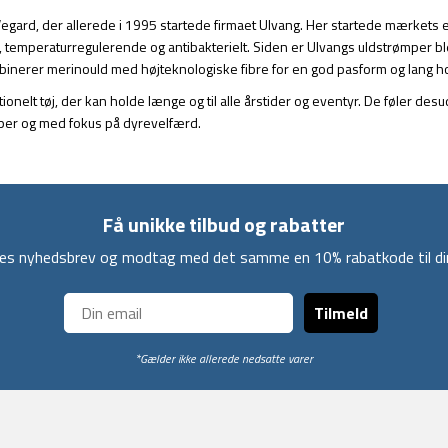
 Vegard, der allerede i 1995 startede firmaet Ulvang. Her startede mærkets
, temperaturregulerende og antibakterielt. Siden er Ulvangs uldstrømper b
binerer merinould med højteknologiske fibre for en god pasform og lang h
tionelt tøj, der kan holde længe og til alle årstider og eventyr. De føler d
ipper og med fokus på dyrevelfærd.
Få unikke tilbud og rabatter
ores nyhedsbrev og modtag med det samme en 10% rabatkode til din
Tilmeld
*Gælder ikke allerede nedsatte varer