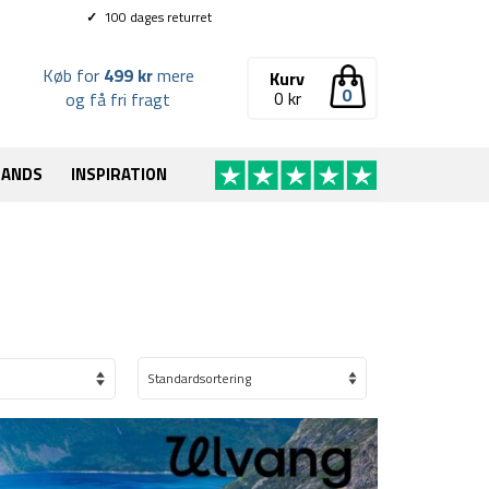
✓
100 dages returret
Køb for
499 kr
mere
Kurv
0
0
kr
og få fri fragt
RANDS
INSPIRATION