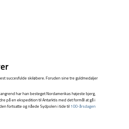
rer
est succesfulde skiløbere. Foruden sine tre guldmedaljer
r langrend har han besteget Nordamerikas højeste bjerg,
e på en ekspedition til Antarktis med det formål at gå i
n fortsatte og nåede Sydpolen i tide til
100-årsdagen