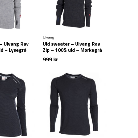
Ulvang
– Ulvang Rav
Uld sweater – Ulvang Rav
ld – Lysegrå
Zip – 100% uld – Mørkegrå
(XS tilbage)
999
kr