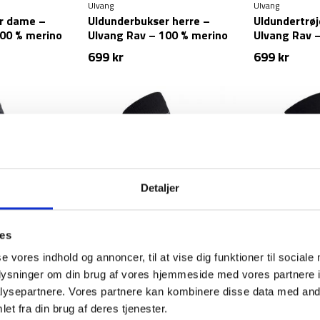
Ulvang
Ulvang
r dame –
Uldunderbukser herre –
Uldundertrø
100 % merino
Ulvang Rav – 100 % merino
Ulvang Rav 
uld
uld
699
kr
699
kr
Detaljer
ies
Ulvang
Ulvang
 Uld –
Vandresokker – Uld –
Vandresokker
se vores indhold og annoncer, til at vise dig funktioner til sociale
Spesial – Sort
– Sort
oplysninger om din brug af vores hjemmeside med vores partnere i
ysepartnere. Vores partnere kan kombinere disse data med andr
129
kr
129
kr
et fra din brug af deres tjenester.