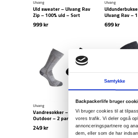
Ulvang
Ulvang
Uld sweater – Ulvang Rav
Uldunderbukse
Zip – 100% uld – Sort
Ulvang Rav – 
uld
999
kr
699
kr
Samtykke
Backpackerlife bruger cook
Ulvang
Ulvang
Vandresokker – Uld –
Vandresokker –
Vi bruger cookies til at tilpas
Outdoor – 2 par (34-36
Spesial – Grå
vores trafik. Vi deler også 
tilbage)
annonceringspartnere og anal
249
kr
129
kr
dem, eller som de har indsaml