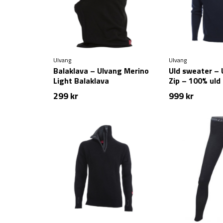
Ulvang
Ulvang
Balaklava – Ulvang Merino
Uld sweater – 
Light Balaklava
Zip – 100% uld 
299
kr
999
kr