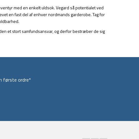
 eventyr med en enkelt uldsok. Vegard så potentialet ved
levet en fast del af enhver nordmands garderobe. Tag for
oldbarhed.
esuden et stort samfundsansvar, og derfor bestræber de sig
 første ordre*