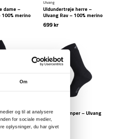
Ulvang
je dame –
Uldundertrøje herre –
– 100% merino
Ulvang Rav – 100% merino
uld
699
kr
Om
Ulvang
 – Uld – Ultra
Vandrestrømper – Ulvang
 medier og til at analysere
Aktiv – Uld
nden for sociale medier,
e oplysninger, du har givet
179
kr