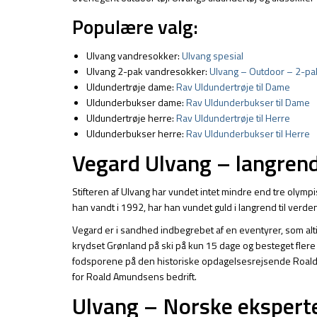
Populære valg:
Ulvang vandresokker:
Ulvang spesial
Ulvang 2-pak vandresokker:
Ulvang – Outdoor – 2-pa
Uldundertrøje dame:
Rav Uldundertrøje til Dame
Uldunderbukser dame:
Rav Uldunderbukser til Dame
Uldundertrøje herre:
Rav Uldundertrøje til Herre
Uldunderbukser herre:
Rav Uldunderbukser til Herre
Vegard Ulvang – langrend
Stifteren af Ulvang har vundet intet mindre end tre olym
han vandt i 1992, har han vundet guld i langrend til ve
Vegard er i sandhed indbegrebet af en eventyrer, som alt
krydset Grønland på ski på kun 15 dage og besteget flere 
fodsporene på den historiske opdagelsesrejsende Roald A
for Roald Amundsens bedrift.
Ulvang – Norske eksperte