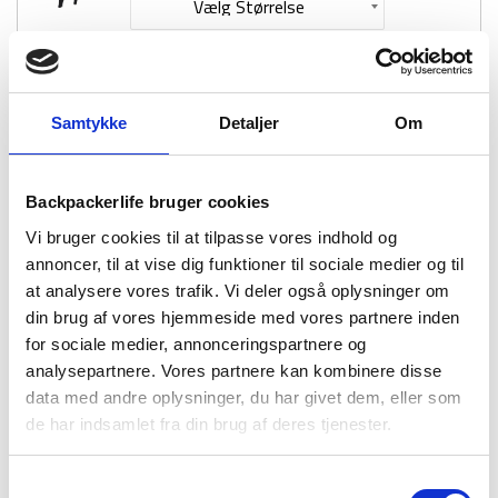
dame
-
Ulvang
1-2 dages
Fri fragt over
100 dages
Rav
levering
499 kr
returret
-
100
Samtykke
Detaljer
Om
%
merino
uld
Backpackerlife bruger cookies
Vi bruger cookies til at tilpasse vores indhold og
BESKRIVELSE
YDERLIGERE INFORMATION
annoncer, til at vise dig funktioner til sociale medier og til
at analysere vores trafik. Vi deler også oplysninger om
BRAND
FAQ
din brug af vores hjemmeside med vores partnere inden
for sociale medier, annonceringspartnere og
Denne uldtrøje til kvinder er fra norske Ulvang, som er
analysepartnere. Vores partnere kan kombinere disse
verdenskendte for deres kvalitets uldtøj til outdoor og aktiv
data med andre oplysninger, du har givet dem, eller som
livsstil – men som også er uldtøj der kan bruges til hygge.
de har indsamlet fra din brug af deres tjenester.
Ulvangs uldtrøje i modellen Rav er lavet i 100% merino uld,
hvor trøjen kan bæres året rundt. Ulvang Rav er en langærmet
Samtykkevalg
trøje, som er utrolig blød, temperaturregulerende og naturligt