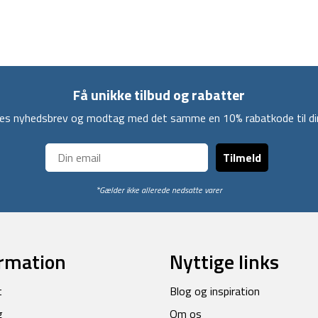
Få unikke tilbud og rabatter
ores nyhedsbrev og modtag med det samme en 10% rabatkode til din
Tilmeld
*Gælder ikke allerede nedsatte varer
rmation
Nyttige links
t
Blog og inspiration
g
Om os