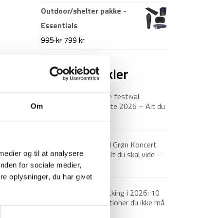
Outdoor/shelter pakke -
Essentials
Den
Den
995
kr
799
kr
oprindelige
aktuelle
pris
pris
Nyeste artikler
var:
er:
Roskilde festival
995 kr.
799 kr.
pakkeliste 2026 – Alt du
Om
bør have med
18. juni 2026
Guide til Grøn Koncert
2026: Alt du skal vide –
 medier og til at analysere
inkl. pakkeliste
nden for sociale medier,
26. marts 2026
e oplysninger, du har givet
Backpacking i 2026: 10
destinationer du ikke må
gå glip af