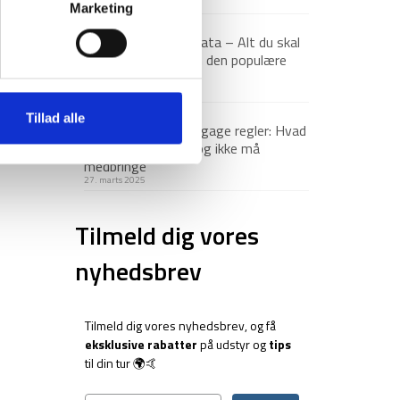
23. december 2025
Marketing
Via Ferrata – Alt du skal
vide om den populære
klatrerute
1. april 2025
Tillad alle
Håndbagage regler: Hvad
du må og ikke må
medbringe
27. marts 2025
Tilmeld dig vores
nyhedsbrev
Tilmeld dig vores nyhedsbrev, og få
eksklusive rabatter
på udstyr og
tips
til din tur 🌍🤙