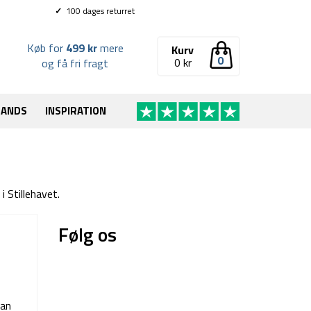
✓
100 dages returret
Køb for
499 kr
mere
Kurv
0
0
kr
og få fri fragt
RANDS
INSPIRATION
 Stillehavet.
Følg os
kan