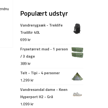
t
 endnu
Populært udstyr
Vandrerygsæk - Treklife
TrailAir 40L
699
kr
Frysetørret mad - 1 person
/ 3 dage
389
kr
Telt - Tipi - 4 personer
1.299
kr
Vandresandal dame - Keen
Hyperport H2 - Grå
1.099
kr