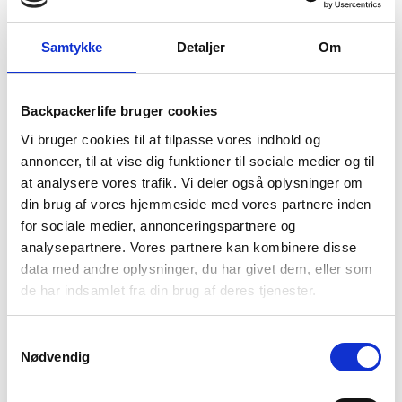
18. juni 2026
Samtykke
Detaljer
Om
Guide til Grøn Koncert 2026: Alt du skal vide –
inkl. pakkeliste
26. marts 2026
Backpackerlife bruger cookies
Backpacking i 2026: 10 destinationer du ikke må
gå glip af
Vi bruger cookies til at tilpasse vores indhold og
23. december 2025
annoncer, til at vise dig funktioner til sociale medier og til
at analysere vores trafik. Vi deler også oplysninger om
Via Ferrata – Alt du skal vide om den populære
din brug af vores hjemmeside med vores partnere inden
klatrerute
for sociale medier, annonceringspartnere og
1. april 2025
analysepartnere. Vores partnere kan kombinere disse
Håndbagage regler: Hvad du må og ikke må
data med andre oplysninger, du har givet dem, eller som
medbringe
de har indsamlet fra din brug af deres tjenester.
27. marts 2025
Samtykkevalg
Tilmeld dig vores nyhedsbrev
Nødvendig