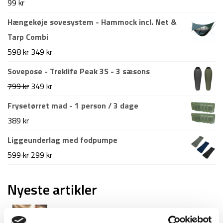
99
kr
Hængekøje sovesystem - Hammock incl. Net &
Tarp Combi
Den
Den
598
kr
349
kr
oprindelige
aktuelle
Sovepose - Treklife Peak 3S - 3 sæsons
pris
pris
Den
Den
799
kr
349
kr
var:
er:
oprindelige
aktuelle
Frysetørret mad - 1 person / 3 dage
598 kr.
349 kr.
pris
pris
389
kr
var:
er:
Liggeunderlag med fodpumpe
799 kr.
349 kr.
Den
Den
599
kr
299
kr
oprindelige
aktuelle
pris
pris
Nyeste artikler
var:
er:
Roskilde festival pakkeliste 2026 – Alt du bør
599 kr.
299 kr.
have med