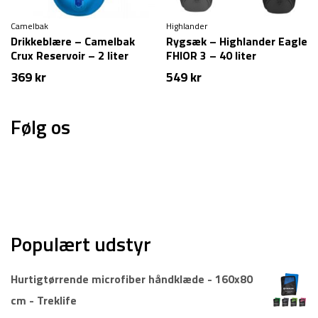
Camelbak
Highlander
Drikkeblære – Camelbak
Rygsæk – Highlander Eagle
Crux Reservoir – 2 liter
FHIOR 3 – 40 liter
369
kr
549
kr
Følg os
Populært udstyr
Hurtigtørrende microfiber håndklæde - 160x80
cm - Treklife