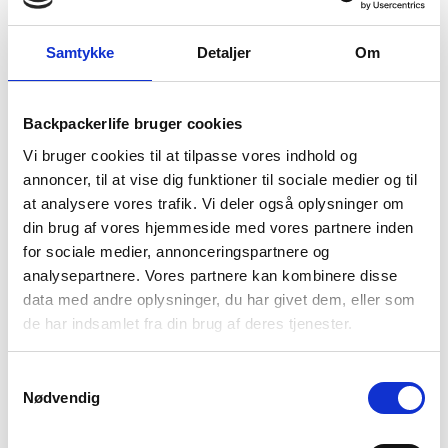
18. juni 2026
Samtykke
Detaljer
Om
Guide til Grøn Koncert 2026: Alt du skal vide –
inkl. pakkeliste
26. marts 2026
Backpackerlife bruger cookies
Backpacking i 2026: 10 destinationer du ikke må
gå glip af
Vi bruger cookies til at tilpasse vores indhold og
23. december 2025
annoncer, til at vise dig funktioner til sociale medier og til
at analysere vores trafik. Vi deler også oplysninger om
Via Ferrata – Alt du skal vide om den populære
din brug af vores hjemmeside med vores partnere inden
klatrerute
for sociale medier, annonceringspartnere og
1. april 2025
analysepartnere. Vores partnere kan kombinere disse
Håndbagage regler: Hvad du må og ikke må
data med andre oplysninger, du har givet dem, eller som
medbringe
de har indsamlet fra din brug af deres tjenester.
27. marts 2025
Samtykkevalg
Tilmeld dig vores nyhedsbrev
Nødvendig