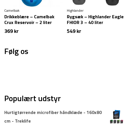
Camelbak
Highlander
Drikkeblære – Camelbak
Rygsæk – Highlander Eagle
Crux Reservoir – 2 liter
FHIOR 3 – 40 liter
369
kr
549
kr
Følg os
Populært udstyr
Hurtigtørrende microfiber håndklæde - 160x80
cm - Treklife