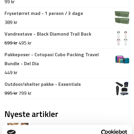
99
kr
Frysetørret mad - 1 person / 3 dage
389
kr
Vandrestave - Black Diamond Trail Back
Den
Den
699
kr
495
kr
oprindelige
aktuelle
Pakkeposer - Cotopaxi Cubo Packing Travel
pris
pris
Bundle - Del Dia
var:
er:
449
kr
699 kr.
495 kr.
Outdoor/shelter pakke - Essentials
Den
Den
995
kr
799
kr
oprindelige
aktuelle
pris
pris
Nyeste artikler
var:
er:
Roskilde festival pakkeliste 2026 – Alt du bør
995 kr.
799 kr.
have med