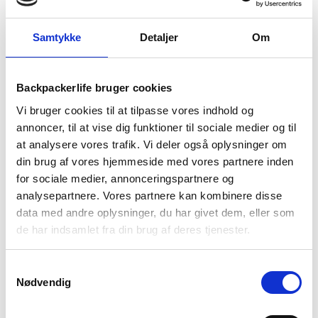
18. juni 2026
Samtykke
Detaljer
Om
Guide til Grøn Koncert 2026: Alt du skal vide –
inkl. pakkeliste
26. marts 2026
Backpackerlife bruger cookies
Backpacking i 2026: 10 destinationer du ikke må
gå glip af
Vi bruger cookies til at tilpasse vores indhold og
23. december 2025
annoncer, til at vise dig funktioner til sociale medier og til
at analysere vores trafik. Vi deler også oplysninger om
Via Ferrata – Alt du skal vide om den populære
din brug af vores hjemmeside med vores partnere inden
klatrerute
for sociale medier, annonceringspartnere og
1. april 2025
analysepartnere. Vores partnere kan kombinere disse
Håndbagage regler: Hvad du må og ikke må
data med andre oplysninger, du har givet dem, eller som
medbringe
de har indsamlet fra din brug af deres tjenester.
27. marts 2025
Samtykkevalg
Tilmeld dig vores nyhedsbrev
Nødvendig