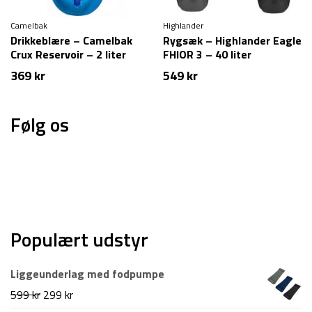
Camelbak
Highlander
Drikkeblære – Camelbak
Rygsæk – Highlander Eagle
Crux Reservoir – 2 liter
FHIOR 3 – 40 liter
369
kr
549
kr
Følg os
Populært udstyr
Liggeunderlag med fodpumpe
Den
Den
599
kr
299
kr