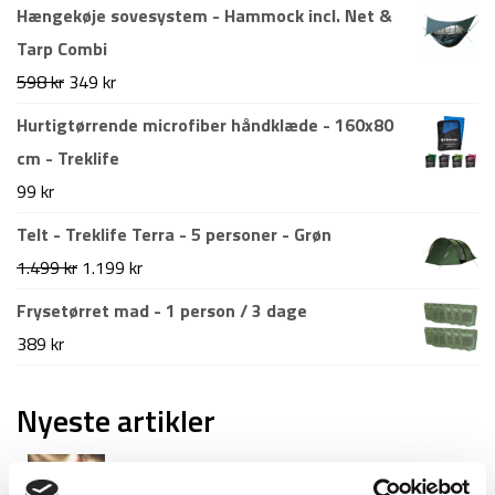
oprindelige
aktuelle
Hængekøje sovesystem - Hammock incl. Net &
pris
pris
Tarp Combi
var:
er:
Den
Den
598
kr
349
kr
599 kr.
299 kr.
oprindelige
aktuelle
Hurtigtørrende microfiber håndklæde - 160x80
pris
pris
cm - Treklife
var:
er:
99
kr
598 kr.
349 kr.
Telt - Treklife Terra - 5 personer - Grøn
Den
Den
1.499
kr
1.199
kr
oprindelige
aktuelle
Frysetørret mad - 1 person / 3 dage
pris
pris
389
kr
var:
er:
1.499 kr.
1.199 kr.
Nyeste artikler
Roskilde festival pakkeliste 2026 – Alt du bør
have med