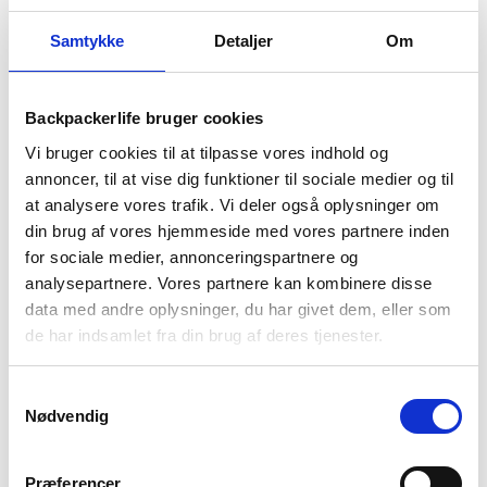
Guide til Grøn Koncert 2026: Alt du skal vide –
Samtykke
Detaljer
Om
inkl. pakkeliste
26. marts 2026
Backpacking i 2026: 10 destinationer du ikke må
Backpackerlife bruger cookies
gå glip af
Vi bruger cookies til at tilpasse vores indhold og
23. december 2025
annoncer, til at vise dig funktioner til sociale medier og til
Via Ferrata – Alt du skal vide om den populære
at analysere vores trafik. Vi deler også oplysninger om
klatrerute
din brug af vores hjemmeside med vores partnere inden
1. april 2025
for sociale medier, annonceringspartnere og
analysepartnere. Vores partnere kan kombinere disse
Håndbagage regler: Hvad du må og ikke må
medbringe
data med andre oplysninger, du har givet dem, eller som
27. marts 2025
de har indsamlet fra din brug af deres tjenester.
Tilmeld dig vores nyhedsbrev
Samtykkevalg
Nødvendig
Tilmeld dig vores nyhedsbrev, og få
eksklusive rabatter
på
udstyr og
tips
til din tur 🌍🤙
Præferencer