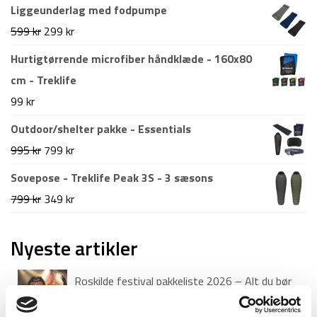
oprindelige
aktuelle
Liggeunderlag med fodpumpe
pris
pris
Den
Den
599
kr
299
kr
var:
er:
oprindelige
aktuelle
Hurtigtørrende microfiber håndklæde - 160x80
1.499 kr.
1.199 kr.
pris
pris
cm - Treklife
var:
er:
99
kr
599 kr.
299 kr.
Outdoor/shelter pakke - Essentials
Den
Den
995
kr
799
kr
oprindelige
aktuelle
Sovepose - Treklife Peak 3S - 3 sæsons
pris
pris
Den
Den
799
kr
349
kr
var:
er:
oprindelige
aktuelle
995 kr.
799 kr.
pris
pris
Nyeste artikler
var:
er:
Roskilde festival pakkeliste 2026 – Alt du bør
799 kr.
349 kr.
have med
18. juni 2026