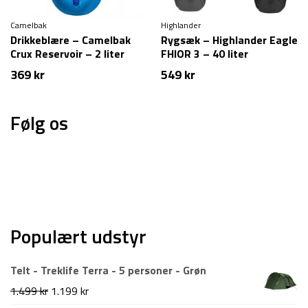
Camelbak
Highlander
Drikkeblære – Camelbak
Rygsæk – Highlander Eagle
Crux Reservoir – 2 liter
FHIOR 3 – 40 liter
369
kr
549
kr
Følg os
Populært udstyr
Telt - Treklife Terra - 5 personer - Grøn
Den
Den
1.499
kr
1.199
kr