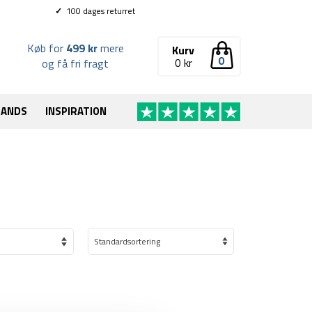
✓
100 dages returret
Køb for
499 kr
mere
Kurv
0
0
kr
og få fri fragt
RANDS
INSPIRATION