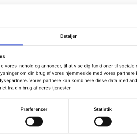
Detaljer
ies
se vores indhold og annoncer, til at vise dig funktioner til sociale
oplysninger om din brug af vores hjemmeside med vores partnere i
ysepartnere. Vores partnere kan kombinere disse data med andr
et fra din brug af deres tjenester.
Præferencer
Statistik
Få unikke tilbud og rabatter
ores nyhedsbrev og modtag med det samme en 10% rabatkode til din