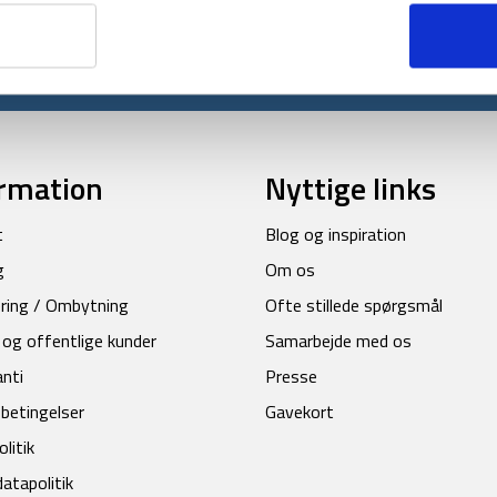
Tilmeld
*Gælder ikke allerede nedsatte varer
rmation
Nyttige links
t
Blog og inspiration
g
Om os
ring / Ombytning
Ofte stillede spørgsmål
 og offentlige kunder
Samarbejde med os
anti
Presse
betingelser
Gavekort
litik
atapolitik