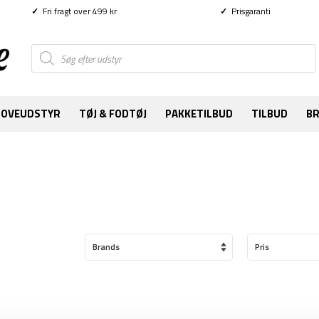
✓
Fri fragt over 499 kr
✓
Prisgaranti
Products
search
SOVEUDSTYR
TØJ & FODTØJ
PAKKETILBUD
TILBUD
B
Brands
Pris