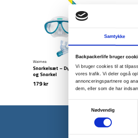
Samtykke
Backpackerlife bruger cook
Waimea
Vi bruger cookies til at tilpas
Snorkelsæt – Dykkermaske
og Snorkel
vores trafik. Vi deler også 
annonceringspartnere og anal
179
kr
dem, eller som de har indsaml
Samtykkevalg
Nødvendig
Tilmeld dig v