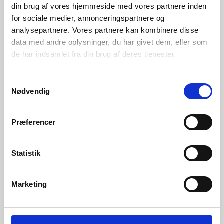
din brug af vores hjemmeside med vores partnere inden
for sociale medier, annonceringspartnere og
analysepartnere. Vores partnere kan kombinere disse
data med andre oplysninger, du har givet dem, eller som
Tlf:
42 55 59 19
de har indsamlet fra din brug af deres tjenester.
Ring til os alle hverdage fra kl 9-16
Mail:
kontakt@backpackerlife.dk
Samtykkevalg
Nødvendig
Betalingsmuligheder:
Præferencer
Statistik
Information
Kontakt
Marketing
Levering
Returnering / Ombytning