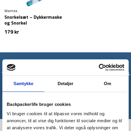
Waimea
Snorkelsæt – Dykkermaske
og Snorkel
179
kr
Få unikke tilbud og rabatter
Tilmeld dig vores nyhedsbrev og modtag med det samme en 10%
rabatkode til din første ordre*
Samtykke
Detaljer
Om
Tilmeld
Backpackerlife bruger cookies
*Gælder ikke allerede nedsatte varer
Vi bruger cookies til at tilpasse vores indhold og
annoncer, til at vise dig funktioner til sociale medier og til
at analysere vores trafik. Vi deler også oplysninger om