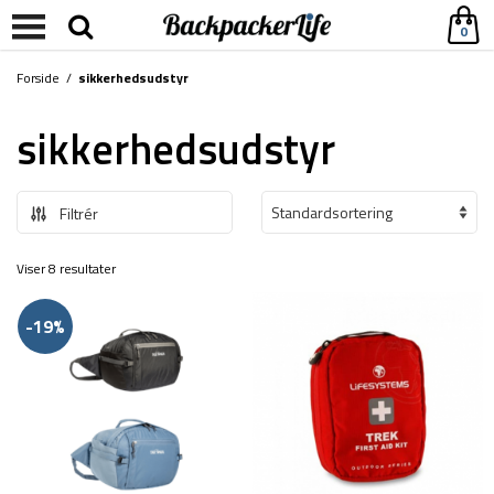
0
Forside
/
sikkerhedsudstyr
sikkerhedsudstyr
Filtrér
Viser 8 resultater
-19%