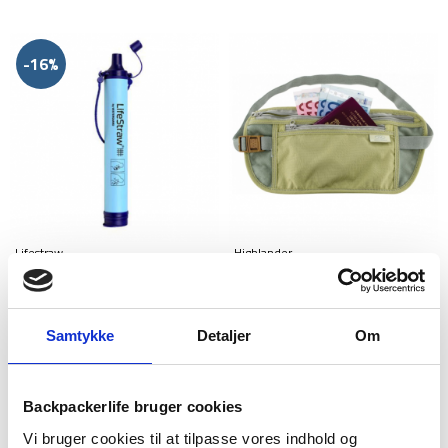
-16%
Lifestraw
Highlander
Lifestraw – Personligt
Pengebælte Deluxe
vandfilter – Blå
99
kr
169
kr
Den
Den
199
kr
Samtykke
Detaljer
Om
oprindelige
aktuelle
pris
pris
var:
er:
Backpackerlife bruger cookies
199 kr.
169 kr.
Vi bruger cookies til at tilpasse vores indhold og