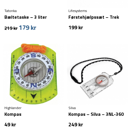
Tatonka
Lifesystems
Bæltetaske – 3 liter
Førstehjælpssæt – Trek
179
kr
Den
Den
199
kr
219
kr
oprindelige
aktuelle
pris
pris
var:
er:
219 kr.
179 kr.
Highlander
Silva
Kompas
Kompas – Silva – 3NL-360
49
kr
249
kr