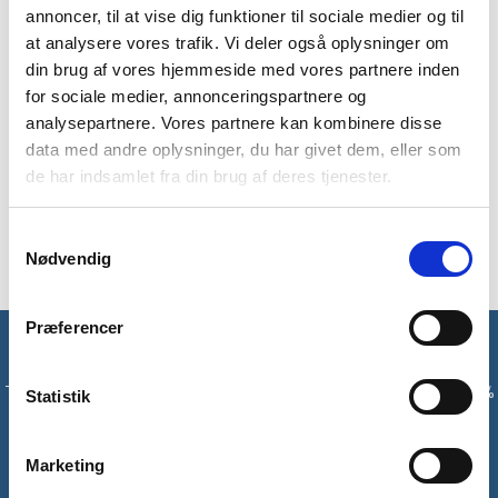
annoncer, til at vise dig funktioner til sociale medier og til
at analysere vores trafik. Vi deler også oplysninger om
din brug af vores hjemmeside med vores partnere inden
for sociale medier, annonceringspartnere og
analysepartnere. Vores partnere kan kombinere disse
data med andre oplysninger, du har givet dem, eller som
Aquipe
LifeVenture
TSA kodehængelås – Sort
Wirehængelås –
de har indsamlet fra din brug af deres tjenester.
LifeVenture
59
kr
129
kr
Samtykkevalg
Nødvendig
Præferencer
Få unikke tilbud og rabatter
Tilmeld dig vores nyhedsbrev og modtag med det samme en 10%
Statistik
rabatkode til din første ordre*
Marketing
Tilmeld