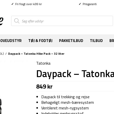
✓
Fri fragt over 499 kr
✓
Prisgaranti
Products
search
SOVEUDSTYR
TØJ & FODTØJ
PAKKETILBUD
TILBUD
B
0L)
/
Daypack – Tatonka Hike Pack – 32 liter
Tatonka
Daypack – Tatonka 
849
kr
Daypack til trekking og rejse
Behageligt mesh-bæresystem
Ventileret mesh-rygsystem
Indeholder genbrugsstof