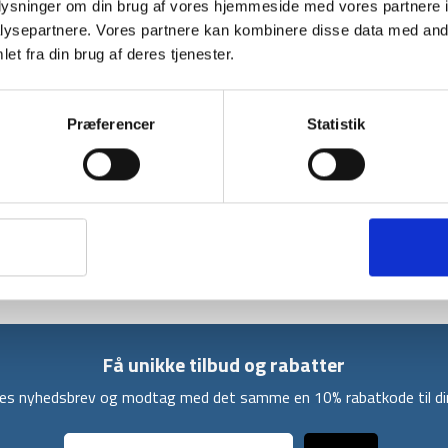
oplysninger om din brug af vores hjemmeside med vores partnere i
ysepartnere. Vores partnere kan kombinere disse data med andr
BESKRIVELSE
YDERLIGER
et fra din brug af deres tjenester.
Tatonkas Hike Pack 32 er en populær lille van
aktiviteter og weekendture. Pga. det velud
ekstremt behagelig at gå med. Derudover h
Præferencer
Statistik
skulderstropper.
Hike 32 rygsækken har mange praktiske opbe
to sidelommer og en lynlåslomme på hoftes
regnslag og en strop hvor udstyr og grej kan
integreres.
Få unikke tilbud og rabatter
ores nyhedsbrev og modtag med det samme en 10% rabatkode til din