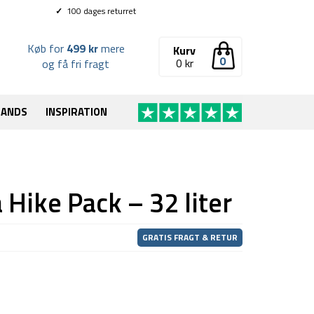
✓
100 dages returret
Køb for
499 kr
mere
Kurv
0
0
kr
og få fri fragt
RANDS
INSPIRATION
Hike Pack – 32 liter
GRATIS FRAGT & RETUR