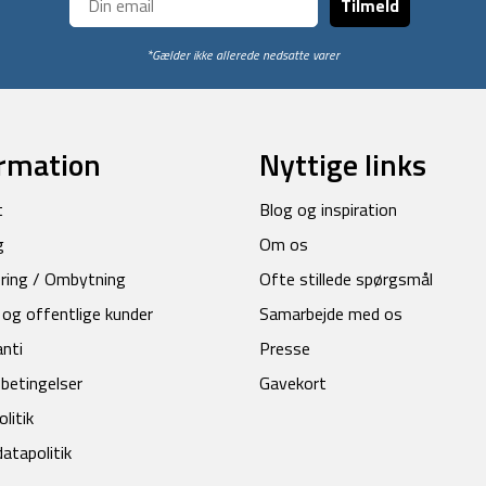
Tilmeld
*Gælder ikke allerede nedsatte varer
rmation
Nyttige links
t
Blog og inspiration
g
Om os
ring / Ombytning
Ofte stillede spørgsmål
 og offentlige kunder
Samarbejde med os
anti
Presse
betingelser
Gavekort
litik
atapolitik