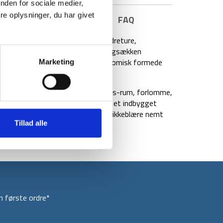
nden for sociale medier,
e oplysninger, du har givet
E INFORMATION
BRAND
FAQ
drerygsæk, som er perfekt til vandreture,
viklede bæresystem med mesh er rygsækken
ar rygsækken hoftebælte og ergonomisk formede
Marketing
varingsmuligheder, så som toplågs-rum, forlomme,
pændet. Derudover har rygsækken et indbygget
 fastspændes. Yderligere kan en drikkeblære nemt
Tillad alle
 første ordre*