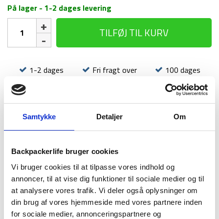
På lager - 1-2 dages levering
Rejseadapter
TILFØJ TIL KURV
-
DK
til
USA
1-2 dages
Fri fragt over
100 dages
antal
levering
499 kr
returret
Samtykke
Detaljer
Om
Backpackerlife bruger cookies
BESKRIVELSE
BRAND
FAQ
Vi bruger cookies til at tilpasse vores indhold og
Skal du rejse til USA er en eller to adapterer essentielt for din
annoncer, til at vise dig funktioner til sociale medier og til
rejse. I USA ser deres stik anderledes ud, og der skal derfor
at analysere vores trafik. Vi deler også oplysninger om
bruges en adapter/omformer for at de danske stik kan
din brug af vores hjemmeside med vores partnere inden
bruges.
for sociale medier, annonceringspartnere og