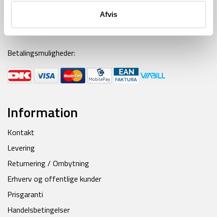
Ring til os alle hverdage fra kl 9-16
Afvis
Mail:
kontakt@backpackerlife.dk
Betalingsmuligheder:
Information
Kontakt
Levering
Returnering / Ombytning
Erhverv og offentlige kunder
Prisgaranti
Handelsbetingelser