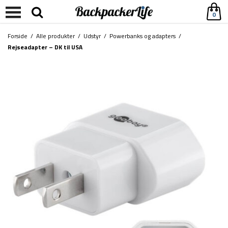
0
Forside
/
Alle produkter
/
Udstyr
/
Powerbanks og adapters
/
Rejseadapter – DK til USA