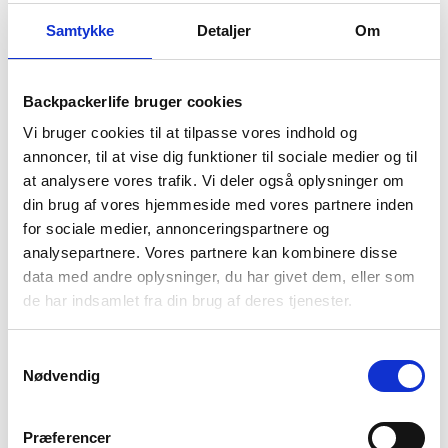
1-2 dages
Fri fragt over
100 dages
levering
499 kr
returret
Samtykke
Detaljer
Om
Backpackerlife bruger cookies
Vi bruger cookies til at tilpasse vores indhold og
annoncer, til at vise dig funktioner til sociale medier og til
BESKRIVELSE
YDERLIGERE INFORMATION
at analysere vores trafik. Vi deler også oplysninger om
din brug af vores hjemmeside med vores partnere inden
BRAND
FAQ
for sociale medier, annonceringspartnere og
Drikkedunk fra Camelbak lavet i samarbejde med Lifestraw
analysepartnere. Vores partnere kan kombinere disse
med det indbyggede vandfiltreringsfilter. Drikkedunken har
data med andre oplysninger, du har givet dem, eller som
kapacitet til 1000 ml og kommer med “bite-valve” design.
de har indsamlet fra din brug af deres tjenester.
Derudover kommer den med universalt lækkefrit låg og et
praktisk håndtag, så du nemt kan bære dunken.
Samtykkevalg
Nødvendig
Selve drikkedunken er fri for BPA, BPF og BPS, hvor filteret
fra Lifestraw fjerner bakterier, parasitter, mikroplast, samt
reducere dårlig smag, klor, bly og andre uønskede kemikalier.
Præferencer
Hovedbeholderen er bæredygtig og er lavet i Tritan
Renew.
TM