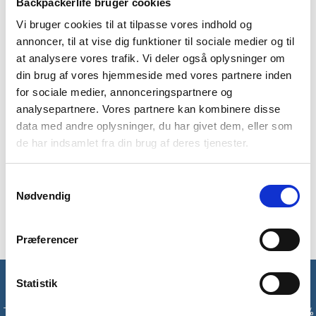
Backpackerlife bruger cookies
Vi bruger cookies til at tilpasse vores indhold og
annoncer, til at vise dig funktioner til sociale medier og til
at analysere vores trafik. Vi deler også oplysninger om
BESKRIVELSE
YDERLIGERE INFORMATION
din brug af vores hjemmeside med vores partnere inden
for sociale medier, annonceringspartnere og
BRAND
FAQ
analysepartnere. Vores partnere kan kombinere disse
data med andre oplysninger, du har givet dem, eller som
Camelbak Podium 620 ml er en drikkeflaske, der passer til de
de har indsamlet fra din brug af deres tjenester.
fleste flaskeholdere og giver mere væske med mindre
anstrengelse. Den selvlukkende hætte reducere spild og
sprøjt, mens en on/of-ventil sikrer, at flasken ikke lækker
Samtykkevalg
under transport. Designet gør den nem at rengøre, og alle
Nødvendig
dele er 100% fri for BPA, BPS og BPF.
Præferencer
Statistik
Få unikke tilbud og rabatter
Tilmeld dig vores nyhedsbrev og modtag med det samme en 10%