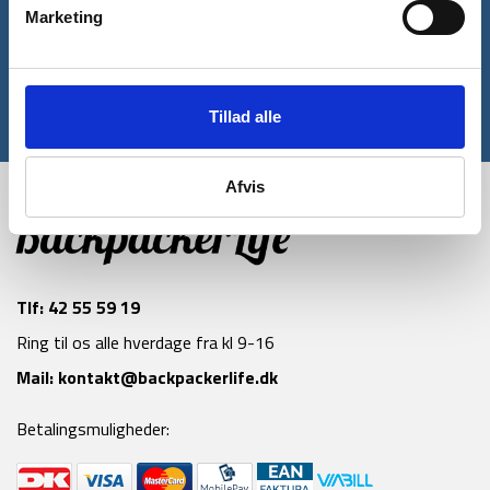
rabatkode til din første ordre*
Marketing
Tilmeld
Tillad alle
*Gælder ikke allerede nedsatte varer
Afvis
Tlf:
42 55 59 19
Ring til os alle hverdage fra kl 9-16
Mail:
kontakt@backpackerlife.dk
Betalingsmuligheder: