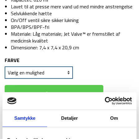
Lavet til at presse mere vand ud med mindre anstrengelse
Selvlukkende hætte
On/Off ventil sikre sikker lukning
BPA/BPS/BPF-fri
Materiale: Låg materiale; Jet Valve™ er fremstillet af
medicinsk kvalitet
Dimensioner: 7,4 x 7,4 x 20,9 cm
FARVE
TILFØJ TIL KURV
1-2 dages
Fri fragt over
100 dages
Samtykke
Detaljer
Om
levering
499 kr
returret