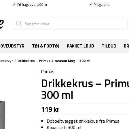
✓
Fri fragt over 499 kr
✓
Prisgaranti
Products
search
SOVEUDSTYR
TØJ & FODTØJ
PAKKETILBUD
TILBUD
B
seudstyr
/
Drikkekrus – Primus 4-season Mug – 300 ml
Primus
Drikkekrus – Prim
300 ml
119
kr
Dobbeltvægget drikkekrus fra Primus
Kapacitet: 300 ml