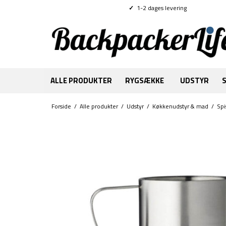
✓
1-2 dages levering
ALLE PRODUKTER
RYGSÆKKE
UDSTYR
Forside
/
Alle produkter
/
Udstyr
/
Køkkenudstyr & mad
/
Spi