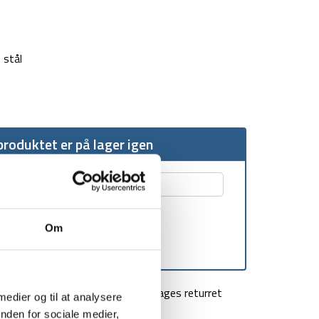
 stål
roduktet er på lager igen
Om
agt over 499 kr
100 dages returret
 medier og til at analysere
nden for sociale medier,