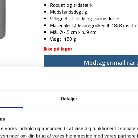
Robust og slidstærk
Modstandsdygtig
Velegnet til kolde og varme drikke
Materiale: fødevaregodkendt 18/8 rustfrit
Mål: Ø7,5 cm x h: 9 cm
Vægt: 150 g
Ikke på lager
Modtag en mail når p
Detaljer
ies
1-2 dages levering
Fri fr
se vores indhold og annoncer, til at vise dig funktioner til sociale
oplysninger om din brug af vores hjemmeside med vores partnere i