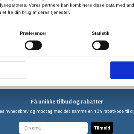
ysepartnere. Vores partnere kan kombinere disse data med andr
et fra din brug af deres tjenester.
BESKRIVELSE
Præferencer
Statistik
Dette 4-season Mug fra Primus er et drikkek
Drikkekruset er på 300 ml og det er dobbeltvæg
længere tid.
Derudover har den en stor mundåbning for n
er rummeligt nok til, at man kan holde i det me
Få unikke tilbud og rabatter
ores nyhedsbrev og modtag med det samme en 10% rabatkode til din
Tilmeld