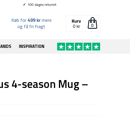
✓
100 dages returret
Køb for
499 kr
mere
Kurv
0
0
kr
og få fri fragt
RANDS
INSPIRATION
us 4-season Mug –