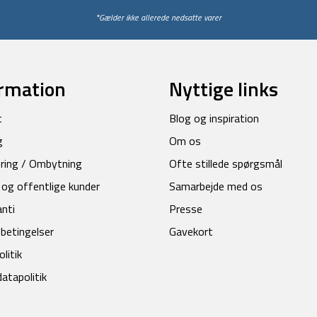
*Gælder ikke allerede nedsatte varer
rmation
Nyttige links
t
Blog og inspiration
g
Om os
ring / Ombytning
Ofte stillede spørgsmål
 og offentlige kunder
Samarbejde med os
anti
Presse
betingelser
Gavekort
litik
atapolitik