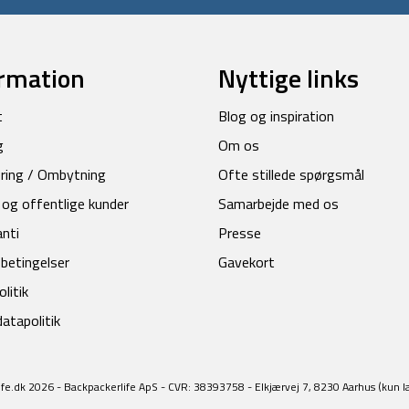
rmation
Nyttige links
t
Blog og inspiration
g
Om os
ring / Ombytning
Ofte stillede spørgsmål
 og offentlige kunder
Samarbejde med os
anti
Presse
betingelser
Gavekort
litik
atapolitik
fe.dk 2026 - Backpackerlife ApS - CVR: 38393758 - Elkjærvej 7, 8230 Aarhus (kun l