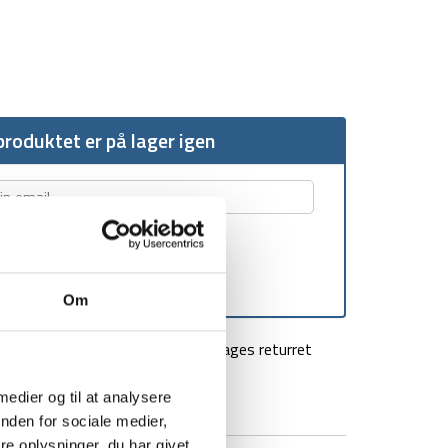
roduktet er på lager igen
Om
agt over 499 kr
100 dages returret
 medier og til at analysere
nden for sociale medier,
e oplysninger, du har givet