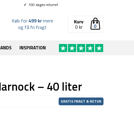
✓
100 dages returret
Køb for
499 kr
mere
Kurv
0
0
kr
og få fri fragt
RANDS
INSPIRATION
arnock – 40 liter
GRATIS FRAGT & RETUR