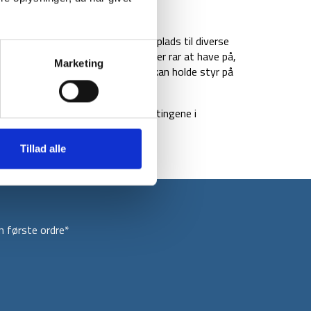
BRAND
FAQ
k duffel bag på 40 liter får du plads til diverse
polstrede skulderstropper, så den er rar at have på,
Marketing
der en lynlåslomme indeni, så du kan holde styr på
 10.000 mm. Så du kan have alle tingene i
lud.
Tillad alle
 første ordre*