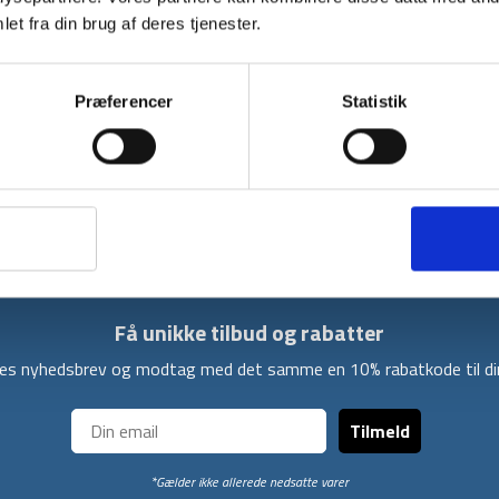
BESKRIVELSE
et fra din brug af deres tjenester.
Med denne praktiske og håndterbare DLX Marnoc
ting, som du skal have med på din tur. Du får 
Præferencer
Statistik
når man skal bære rundt på den. Derudover er 
de mindre ting i rygsækken.
Som bonus er denne duffel bag vandtæt op til
rygsækken uden at bekymre dig om regn og s
Få unikke tilbud og rabatter
ores nyhedsbrev og modtag med det samme en 10% rabatkode til din
Tilmeld
*Gælder ikke allerede nedsatte varer