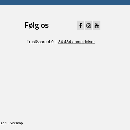
Følg os
ager) -
Sitemap