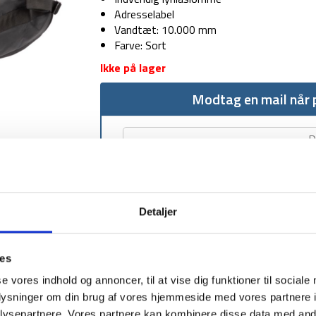
Adresselabel
Vandtæt: 10.000 mm
Farve: Sort
Ikke på lager
Modtag en mail når p
Detaljer
1-2 dages levering
Fri fr
ies
se vores indhold og annoncer, til at vise dig funktioner til sociale
oplysninger om din brug af vores hjemmeside med vores partnere i
ysepartnere. Vores partnere kan kombinere disse data med andr