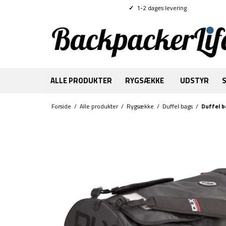
✓
1-2 dages levering
ALLE PRODUKTER
RYGSÆKKE
UDSTYR
Forside
/
Alle produkter
/
Rygsække
/
Duffel bags
/
Duffel b