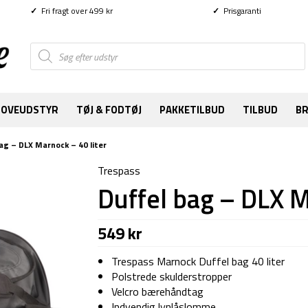
✓
Fri fragt over 499 kr
✓
Prisgaranti
Products
search
SOVEUDSTYR
TØJ & FODTØJ
PAKKETILBUD
TILBUD
B
ag – DLX Marnock – 40 liter
Trespass
Duffel bag – DLX M
549
kr
Trespass Marnock Duffel bag 40 liter
Polstrede skulderstropper
Velcro bærehåndtag
Indvendig lynlåslomme