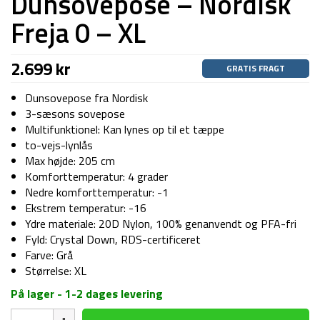
Dunsovepose – Nordisk
Freja 0 – XL
2.699
kr
GRATIS FRAGT
Dunsovepose fra Nordisk
3-sæsons sovepose
Multifunktionel: Kan lynes op til et tæppe
to-vejs-lynlås
Max højde: 205 cm
Komforttemperatur: 4 grader
Nedre komforttemperatur: -1
Ekstrem temperatur: -16
Ydre materiale: 20D Nylon, 100% genanvendt og PFA-fri
Fyld: Crystal Down, RDS-certificeret
Farve: Grå
Størrelse: XL
På lager - 1-2 dages levering
Dunsovepose