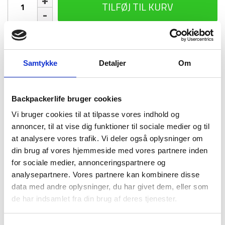
TILFØJ TIL KURV
-
Nordisk
Freja
0
1-2 dages
Fri fragt over
100 dages
-
levering
499 kr
returret
XL
Samtykke
Detaljer
Om
antal
Backpackerlife bruger cookies
Vi bruger cookies til at tilpasse vores indhold og
annoncer, til at vise dig funktioner til sociale medier og til
BESKRIVELSE
BRAND
FAQ
at analysere vores trafik. Vi deler også oplysninger om
din brug af vores hjemmeside med vores partnere inden
Freja 0 grader Blanket, er en behagelig og komfortabel
sovepose fra Nordisk. Soveposen er multifunktionel, da den
for sociale medier, annonceringspartnere og
både kan bruges som sovepose til den kølige nat eller som
analysepartnere. Vores partnere kan kombinere disse
tæppe til aftenen i naturen. Selve soveposen er en 3-sæsons
data med andre oplysninger, du har givet dem, eller som
sovepose og kommer med 2-vejs-lynlås, så den kan lynes op
de har indsamlet fra din brug af deres tjenester.
og ned i begge ender.