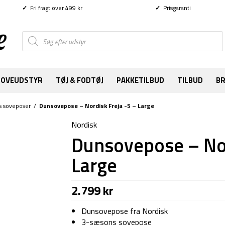
✓
Fri fragt over 499 kr
✓
Prisgaranti
Products
search
SOVEUDSTYR
TØJ & FODTØJ
PAKKETILBUD
TILBUD
B
s soveposer
/
Dunsovepose – Nordisk Freja -5 – Large
Nordisk
Dunsovepose – Nor
Large
2.799
kr
Dunsovepose fra Nordisk
3-sæsons sovepose