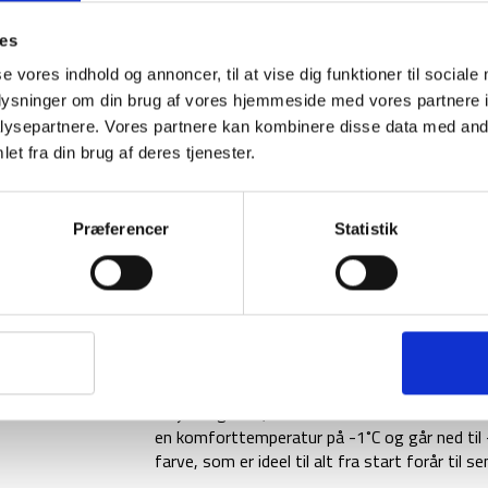
Large
antal
ies
se vores indhold og annoncer, til at vise dig funktioner til sociale
BESKRIVELSE
oplysninger om din brug af vores hjemmeside med vores partnere i
ysepartnere. Vores partnere kan kombinere disse data med andr
Freja -5 grader, er en dunsovepose fra Nordis
et fra din brug af deres tjenester.
bevægelighed er nøgleord til selve designet. F
meget og fylder ikke særlig meget men allige
Derudover kommer dunsoveposen med to-vejs-
Præferencer
Statistik
samt har lynlåsen blokeringsbeskyttelse, der
for ekstra komfort.
Selve konstruktionen af Freja -5 er ydermate
Derudover er Freja -5 PFAS-fri og kommer m
certificeret. Soveposen er i høj kvalitet, be
teknologi.
Freja -5 grader, kommer med en anbefalet ma
en komforttemperatur på -1˚C og går ned til -
farve, som er ideel til alt fra start forår til 