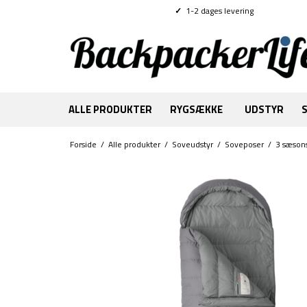
✓
1-2 dages levering
ALLE PRODUKTER
RYGSÆKKE
UDSTYR
Forside
/
Alle produkter
/
Soveudstyr
/
Soveposer
/
3 sæson