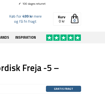
✓
100 dages returret
Køb for
499 kr
mere
Kurv
0
0
kr
og få fri fragt
RANDS
INSPIRATION
disk Freja -5 –
GRATIS FRAGT