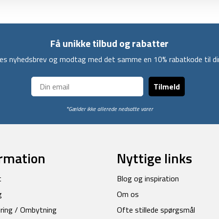
Få unikke tilbud og rabatter
ores nyhedsbrev og modtag med det samme en 10% rabatkode til din
Tilmeld
*Gælder ikke allerede nedsatte varer
rmation
Nyttige links
t
Blog og inspiration
g
Om os
ring / Ombytning
Ofte stillede spørgsmål