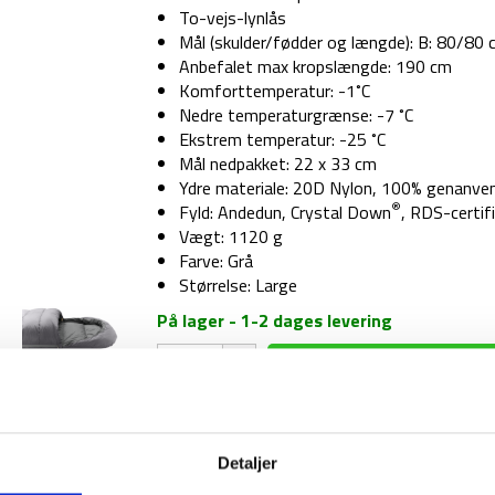
To-vejs-lynlås
Mål (skulder/fødder og længde): B: 80/80 
Anbefalet max kropslængde: 190 cm
Komforttemperatur: -1˚C
Nedre temperaturgrænse: -7 ˚C
Ekstrem temperatur: -25 ˚C
Mål nedpakket: 22 x 33 cm
Ydre materiale: 20D Nylon, 100% genanve
®
Fyld: Andedun, Crystal Down
, RDS-certif
Vægt: 1120 g
Farve: Grå
Størrelse: Large
På lager - 1-2 dages levering
Dunsovepose
–
Nordisk
Freja
-5
1-2 dages levering
Fri fr
Detaljer
–