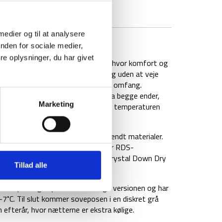
 medier og til at analysere
BRAND
FAQ
nden for sociale medier,
e oplysninger, du har givet
k. Dunsoveposen er i høj kvalitet, hvor komfort og
reja -5 giver fremragende isolering uden at veje
vel giver bevægelsesfrihed i stort omfang.
lynlås, så du kan lyne den op fra begge ender,
Marketing
 også sikre mulighed for at justere temperaturen
riale i 20D Nylon og 100% genanvendt materialer.
ed Crystal Down fyld som også er RDS-
hagelige og er vandafvisende, med Crystal Down Dry
Tillad alle
x kropslængde på 190 cm i Large versionen og har
7˚C. Til slut kommer soveposen i en diskret grå
sen efterår, hvor nætterne er ekstra kølige.