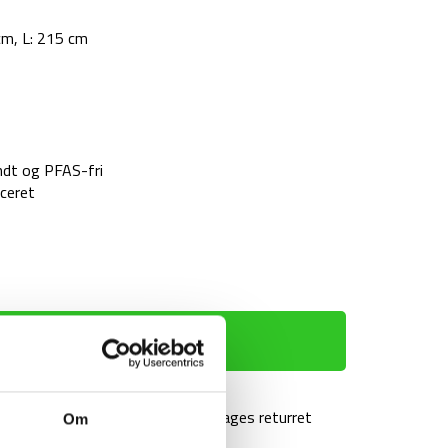
cm, L: 215 cm
ndt og PFAS-fri
iceret
TILFØJ TIL KURV
agt over 499 kr
100 dages returret
Om