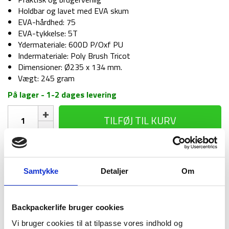
Holdbar og lavet med EVA skum
EVA-hårdhed: 75
EVA-tykkelse: 5T
Ydermateriale: 600D P/Oxf PU
Indermateriale: Poly Brush Tricot
Dimensioner: Ø235 x 134 mm.
Vægt: 245 gram
På lager - 1-2 dages levering
Etui
TILFØJ TIL KURV
-
Trangia
Case
-
1-2 dages
Fri fragt over
100 dages
25
levering
499 kr
returret
Samtykke
Detaljer
Om
-
Sort
antal
Backpackerlife bruger cookies
Vi bruger cookies til at tilpasse vores indhold og