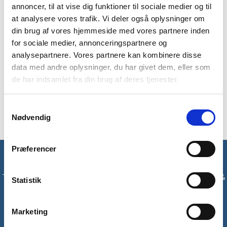
annoncer, til at vise dig funktioner til sociale medier og til
BESKRIVELSE
BRAND
FAQ
at analysere vores trafik. Vi deler også oplysninger om
din brug af vores hjemmeside med vores partnere inden
Opbevaringsetui fra Trangia til deres komfur i 25-serien.
for sociale medier, annonceringspartnere og
Etuiet kan bruges til at passe på dit komfur under transport
analysepartnere. Vores partnere kan kombinere disse
eller som opbevaring, så dit komfur ikke bliver ridset eller får
data med andre oplysninger, du har givet dem, eller som
buler. Etuiet har EVA skum i en hårdhed af 75 og en tykkelse
de har indsamlet fra din brug af deres tjenester.
på 5T.
OBS: Indhold i etuiet medfølger ikke.
Samtykkevalg
Nødvendig
Præferencer
Få unikke tilbud og rabatter
Tilmeld dig vores nyhedsbrev og modtag med det samme en 10%
Statistik
rabatkode til din første ordre*
Marketing
Tilmeld