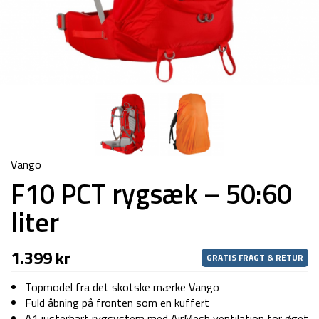
Vango
F10 PCT rygsæk – 50:60
liter
1.399
kr
GRATIS FRAGT & RETUR
Topmodel fra det skotske mærke Vango
Fuld åbning på fronten som en kuffert
A1 justerbart rygsystem med AirMesh ventilation for øget