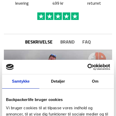
levering
499 kr
returret
BESKRIVELSE
BRAND
FAQ
Samtykke
Detaljer
Om
Backpackerlife bruger cookies
Vi bruger cookies til at tilpasse vores indhold og
Denne rygsæk fra skotske Vango med modelnavnet F10 PCT
annoncer, til at vise dig funktioner til sociale medier og til