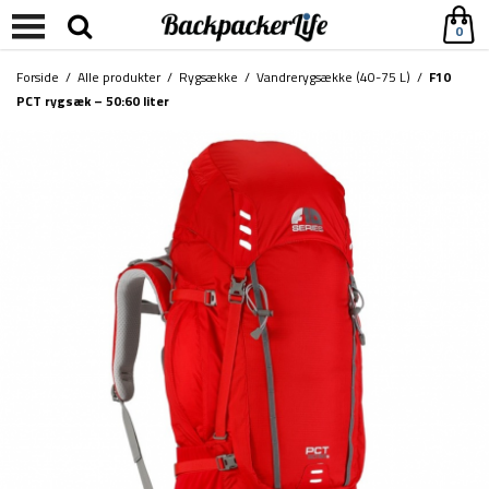
0
Forside
/
Alle produkter
/
Rygsække
/
Vandrerygsække (40-75 L)
/
F10
PCT rygsæk – 50:60 liter