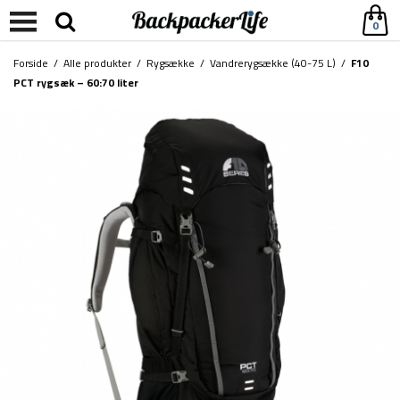
0
Forside
/
Alle produkter
/
Rygsække
/
Vandrerygsække (40-75 L)
/
F10
PCT rygsæk – 60:70 liter