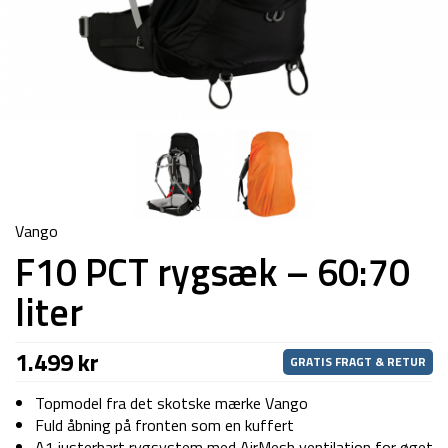
Vango
F10 PCT rygsæk – 60:70
liter
1.499
kr
GRATIS FRAGT & RETUR
Topmodel fra det skotske mærke Vango
Fuld åbning på fronten som en kuffert
A1 justerbart rygsystem med AirMesh ventilation for øget