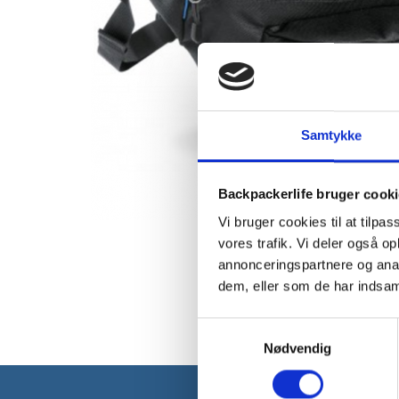
Samtykke
Backpackerlife bruger cook
Vi bruger cookies til at tilpas
vores trafik. Vi deler også 
annonceringspartnere og anal
dem, eller som de har indsaml
Samtykkevalg
Nødvendig