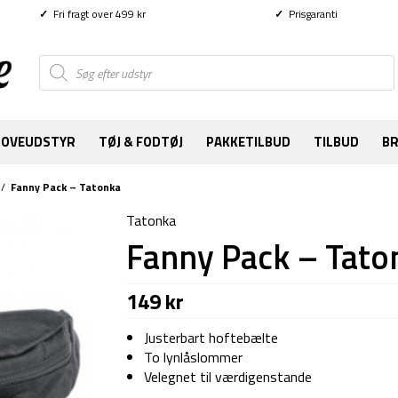
✓
Fri fragt over 499 kr
✓
Prisgaranti
Products
search
SOVEUDSTYR
TØJ & FODTØJ
PAKKETILBUD
TILBUD
B
/
Fanny Pack – Tatonka
Tatonka
Fanny Pack – Tato
149
kr
Justerbart hoftebælte
To lynlåslommer
Velegnet til værdigenstande