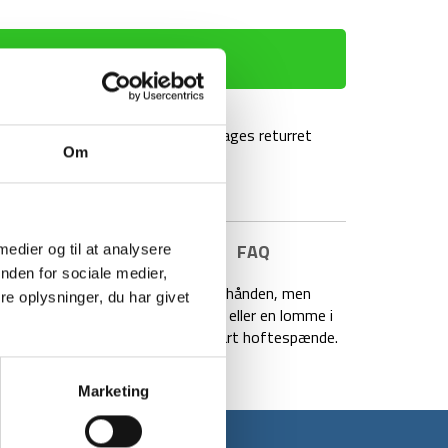
TILFØJ TIL KURV
agt over 499 kr
100 dages returret
Om
E INFORMATION
BRAND
FAQ
 medier og til at analysere
nden for sociale medier,
have dine værdigenstande lige ved hånden, men
e oplysninger, du har givet
m, end hvis de ligger i din lomme eller en lomme i
 lynlåslommer og har et justerbart hoftespænde.
Marketing