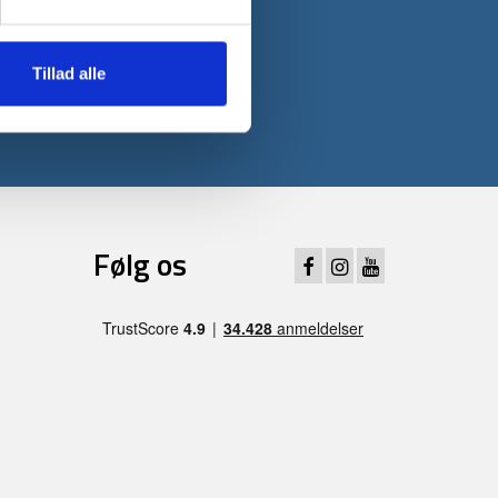
 første ordre*
Tillad alle
Følg os