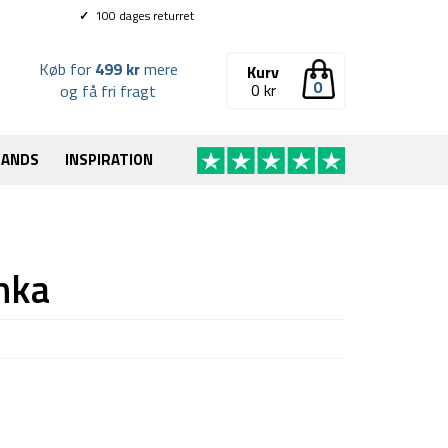
✓
100 dages returret
Køb for
499 kr
mere
Kurv
0
0
kr
og få fri fragt
RANDS
INSPIRATION
nka