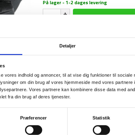
På lager - 1-2 dages levering
Fanny
Pack
-
Tatonka
antal
1-2 dages levering
Fri fr
Detaljer
ies
BESKRIVELSE
YDERLIGER
se vores indhold og annoncer, til at vise dig funktioner til sociale
oplysninger om din brug af vores hjemmeside med vores partnere i
Med en Fanny Pack fra Tatonka kan du altid 
ysepartnere. Vores partnere kan kombinere disse data med andr
samtidig mere sikkert og med bedre styr på de
et fra din brug af deres tjenester.
din rygsæk. Denne Fanny Pack kommer med to
Præferencer
Statistik