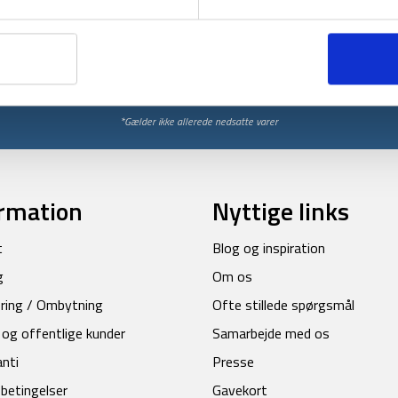
Få unikke tilbud og rabatter
ores nyhedsbrev og modtag med det samme en 10% rabatkode til din
Tilmeld
*Gælder ikke allerede nedsatte varer
rmation
Nyttige links
t
Blog og inspiration
g
Om os
ring / Ombytning
Ofte stillede spørgsmål
 og offentlige kunder
Samarbejde med os
anti
Presse
betingelser
Gavekort