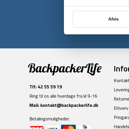
Tilmeld dig v
Afvis
Info
Kontak
Tlf:
42 55 59 19
Leverin
Ring til os alle hverdage fra kl 9-16
Returne
Mail:
kontakt@backpackerlife.dk
Erhverv
Prisgar
Betalingsmuligheder:
Handels