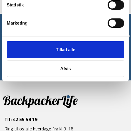
Statistik
Marketing
Få unikke tilbud og rabatter
Tilmeld dig vores nyhedsbrev og modtag med det samme en 10%
rabatkode til din første ordre*
Tillad alle
Tilmeld
Afvis
*Gælder ikke allerede nedsatte varer
Tlf:
42 55 59 19
Ring til os alle hverdage fra kl 9-16