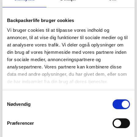
Backpackerlife bruger cookies
1-2 dages
Fri fragt over
100 dages
Vi bruger cookies til at tilpasse vores indhold og
levering
499 kr
returret
annoncer, til at vise dig funktioner til sociale medier og til
at analysere vores trafik. Vi deler også oplysninger om
din brug af vores hjemmeside med vores partnere inden
for sociale medier, annonceringspartnere og
analysepartnere. Vores partnere kan kombinere disse
data med andre oplysninger, du har givet dem, eller som
BESKRIVELSE
BRAND
FAQ
de har indsamlet fra din brug af deres tjenester.
Yellowstones førstehjælpssæt er et letvægts
Samtykkevalg
førstehjælpssæt, der er perfekt til den rejsende og ideelt til
Nødvendig
en mindre lomme i rygsækken. Førstehjælpsættet indeholder
plastre, bandage, tape, sikkerhedsnåle, handsker, saks og
yderligere artikler, der gør det let at lappe et sår sammen, hvis
Præferencer
uheldet skulle være ude.