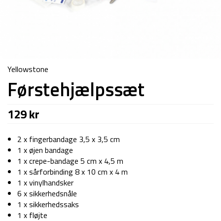
Yellowstone
Førstehjælpssæt
129
kr
2 x fingerbandage 3,5 x 3,5 cm
1 x øjen bandage
1 x crepe-bandage 5 cm x 4,5 m
1 x sårforbinding 8 x 10 cm x 4 m
1 x vinylhandsker
6 x sikkerhedsnåle
1 x sikkerhedssaks
1 x fløjte