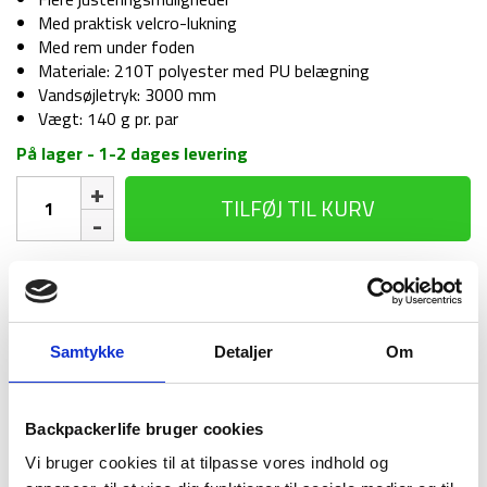
Med praktisk velcro-lukning
Med rem under foden
Materiale: 210T polyester med PU belægning
Vandsøjletryk: 3000 mm
Vægt: 140 g pr. par
På lager - 1-2 dages levering
Gaiters
TILFØJ TIL KURV
til
børn
-
Glenshee
1-2 dages
Fri fragt over
100 dages
-
levering
499 kr
returret
Sort
antal
Samtykke
Detaljer
Om
Backpackerlife bruger cookies
Vi bruger cookies til at tilpasse vores indhold og
BESKRIVELSE
BRAND
FAQ