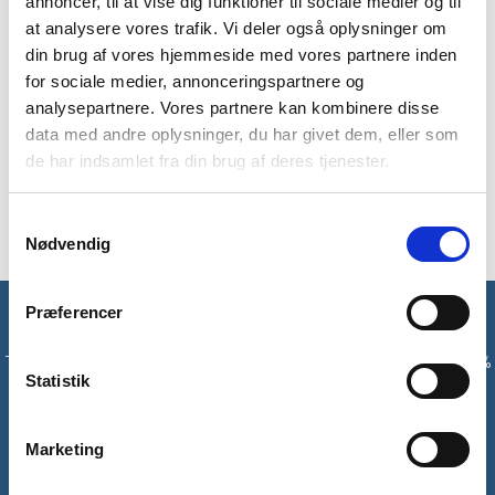
annoncer, til at vise dig funktioner til sociale medier og til
at analysere vores trafik. Vi deler også oplysninger om
Disse gaiters er lavet af skotske Highlander og er i modellen
din brug af vores hjemmeside med vores partnere inden
Glenshee til børn. Glenshee er et par letvægtige og
for sociale medier, annonceringspartnere og
vandtætte gaiters, som holder barnet tør i vådt og mudret
terræn på turen.
analysepartnere. Vores partnere kan kombinere disse
data med andre oplysninger, du har givet dem, eller som
Disse gaiters kommer med en flere indstillingsmuligheder
de har indsamlet fra din brug af deres tjenester.
såsom elastisk top-snor, velcro lukning og justerbar
underfods strop.
Samtykkevalg
Nødvendig
Præferencer
Få unikke tilbud og rabatter
Tilmeld dig vores nyhedsbrev og modtag med det samme en 10%
Statistik
rabatkode til din første ordre*
Tilmeld
Marketing