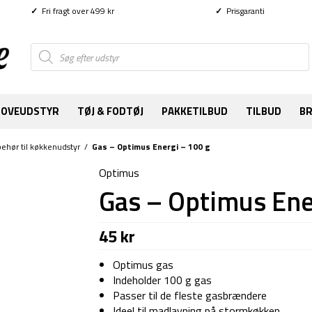
✓
Fri fragt over 499 kr
✓
Prisgaranti
Products
search
SOVEUDSTYR
TØJ & FODTØJ
PAKKETILBUD
TILBUD
B
behør til køkkenudstyr
/
Gas – Optimus Energi – 100 g
Optimus
Gas – Optimus Ene
45
kr
Optimus gas
Indeholder 100 g gas
Passer til de fleste gasbrændere
Ideel til madlavning på stormkøkken