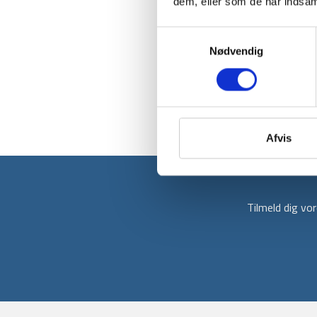
dem, eller som de har indsaml
Samtykkevalg
Nødvendig
Afvis
Tilmeld dig v