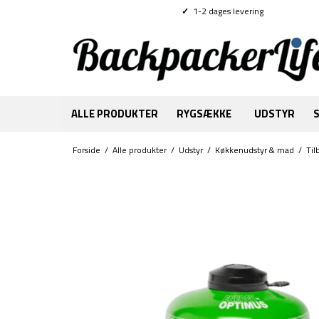
✓
1-2 dages levering
ALLE PRODUKTER
RYGSÆKKE
UDSTYR
Forside
/
Alle produkter
/
Udstyr
/
Køkkenudstyr & mad
/
Til