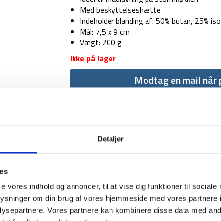
Med beskyttelseshætte
Indeholder blanding af: 50% butan, 25% i
Mål: 7,5 x 9 cm
Vægt: 200 g
Ikke på lager
Modtag en mail når p
Detaljer
ies
1-2 dages levering
Fri fr
se vores indhold og annoncer, til at vise dig funktioner til sociale
oplysninger om din brug af vores hjemmeside med vores partnere i
ysepartnere. Vores partnere kan kombinere disse data med andr