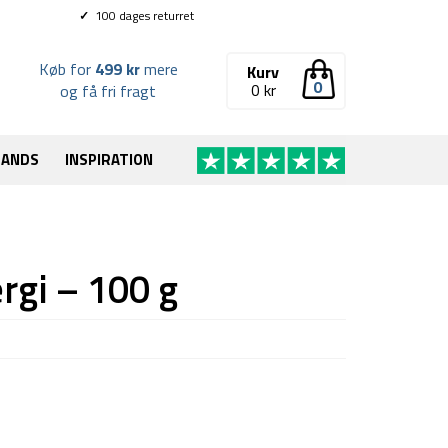
✓
100 dages returret
Køb for
499 kr
mere
Kurv
0
0
kr
og få fri fragt
RANDS
INSPIRATION
rgi – 100 g