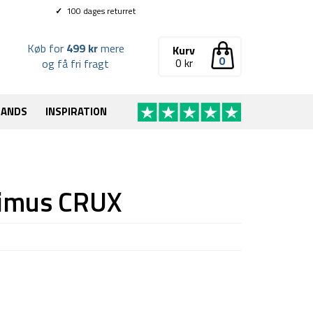
✓
100 dages returret
Køb for
499 kr
mere
Kurv
0
0
kr
og få fri fragt
RANDS
INSPIRATION
timus CRUX