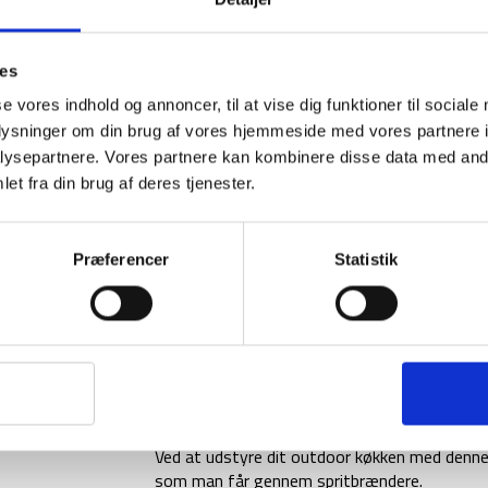
ies
se vores indhold og annoncer, til at vise dig funktioner til sociale
oplysninger om din brug af vores hjemmeside med vores partnere i
ysepartnere. Vores partnere kan kombinere disse data med andr
et fra din brug af deres tjenester.
Præferencer
Statistik
Letvægtig og effektiv gasbrænder Optimus Cr
sammen.
Optimus Crux gør det muligt at koge 1 liter 
Det store brænderhoved sikrer en bred varme
drejeventilen.
Ved at udstyre dit outdoor køkken med denne
som man får gennem spritbrændere.