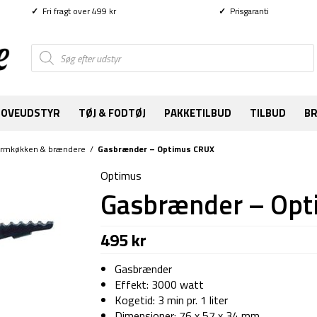
✓
Fri fragt over 499 kr
✓
Prisgaranti
Products
search
SOVEUDSTYR
TØJ & FODTØJ
PAKKETILBUD
TILBUD
B
ormkøkken & brændere
/
Gasbrænder – Optimus CRUX
Optimus
Gasbrænder – Op
495
kr
Gasbrænder
Effekt: 3000 watt
Kogetid: 3 min pr. 1 liter
Dimensioner: 76 x 57 x 34 mm