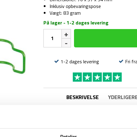
Inklusiv opbevaringspose
Vægt: 83 gram
På lager - 1-2 dages levering
Gasbrænder
-
Optimus
CRUX
antal
1-2 dages levering
Fri fr
BESKRIVELSE
YDERLIGER
Detaljer