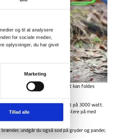
 medier og til at analysere
nden for sociale medier,
e oplysninger, du har givet
Marketing
ux, som kun vejer 89 gram og let kan foldes
vand på 3 minutter og har en effekt på 3000 watt.
fordeling og varmen er nem at justere på med
Tillad alle
 brænder, undgår du også sod på gryder og pander,