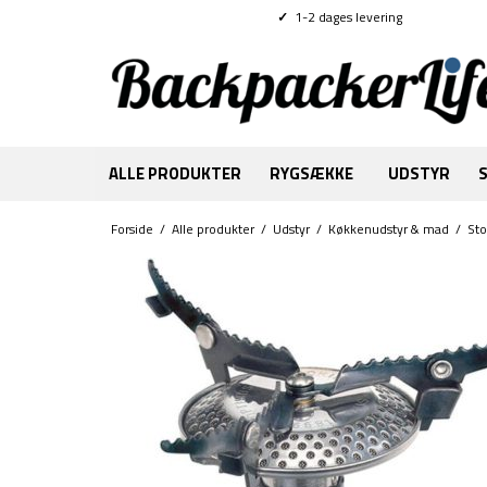
✓
1-2 dages levering
ALLE PRODUKTER
RYGSÆKKE
UDSTYR
Forside
/
Alle produkter
/
Udstyr
/
Køkkenudstyr & mad
/
St