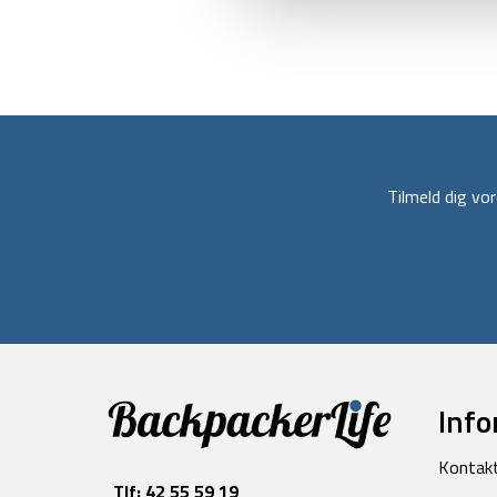
Tilmeld dig v
Info
Kontak
Tlf:
42 55 59 19