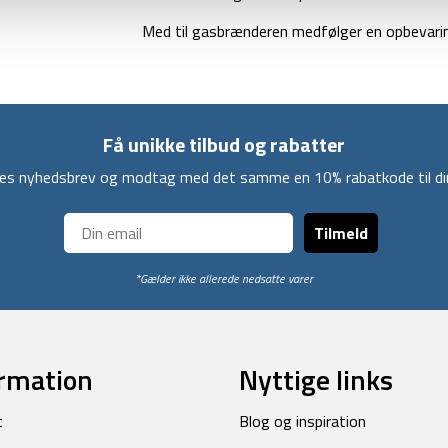
Med til gasbrænderen medfølger en opbevari
Få unikke tilbud og rabatter
ores nyhedsbrev og modtag med det samme en 10% rabatkode til din
Tilmeld
*Gælder ikke allerede nedsatte varer
rmation
Nyttige links
t
Blog og inspiration