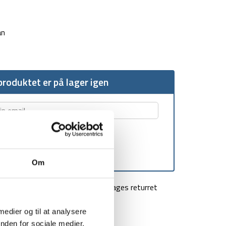
an
roduktet er på lager igen
Om
agt over 499 kr
100 dages returret
 medier og til at analysere
nden for sociale medier,