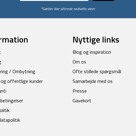
*Gælder ikke allerede nedsatte varer
rmation
Nyttige links
t
Blog og inspiration
g
Om os
ring / Ombytning
Ofte stillede spørgsmål
 og offentlige kunder
Samarbejde med os
anti
Presse
betingelser
Gavekort
litik
atapolitik