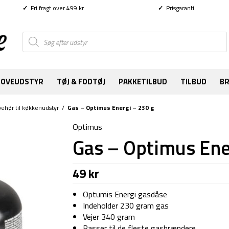
✓
Fri fragt over 499 kr
✓
Prisgaranti
Products
search
SOVEUDSTYR
TØJ & FODTØJ
PAKKETILBUD
TILBUD
B
behør til køkkenudstyr
/
Gas – Optimus Energi – 230 g
Optimus
Gas – Optimus Ene
49
kr
Optumis Energi gasdåse
Indeholder 230 gram gas
Vejer 340 gram
Passer til de fleste gasbrændere