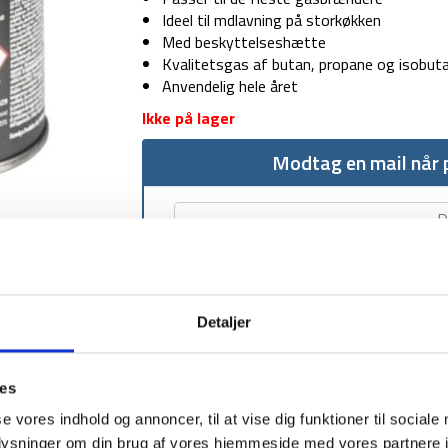
Ideel til mdlavning på storkøkken
Med beskyttelseshætte
Kvalitetsgas af butan, propane og isobut
Anvendelig hele året
Ikke på lager
Modtag en mail når p
Detaljer
1-2 dages levering
Fri fr
ies
se vores indhold og annoncer, til at vise dig funktioner til sociale
oplysninger om din brug af vores hjemmeside med vores partnere i