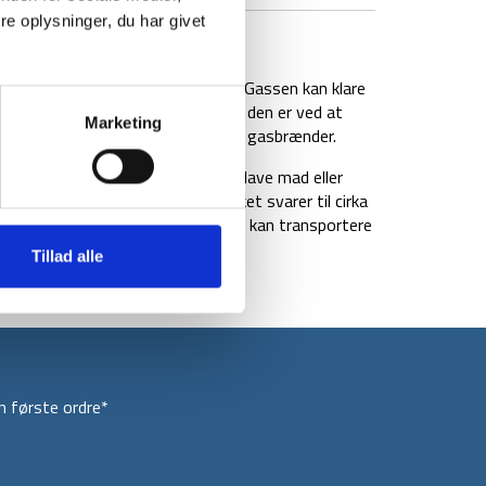
e oplysninger, du har givet
BRAND
FAQ
g af butan, propane og isobutan. Gassen kan klare
en giver et konstant tryk selvom den er ved at
Marketing
 forringer eller tilstopper ikke din gasbrænder.
ændere. Den er ideel hvis du skal lave mad eller
 indeholder 230 gram gas, hvilket svarer til cirka
 beskyttelseshætte, så du sikkert kan transportere
Tillad alle
 første ordre*