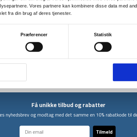
ysepartnere. Vores partnere kan kombinere disse data med andr
BESKRIVELSE
et fra din brug af deres tjenester.
Optimus gasdåse med høj kvalitet gasblandin
hårde vejrforhold både vinter og sommer. Dås
Præferencer
Statistik
være tom. Den gode kvalitet sikrer, at gas ikke
Optimus Energi passer til mange forskellige br
varme vand udendørs på et stormkøkken. Dåsen
24 liter kogt vand. Dåsen er forsynet med en
den selv efter åbning.
Få unikke tilbud og rabatter
ores nyhedsbrev og modtag med det samme en 10% rabatkode til din
Tilmeld