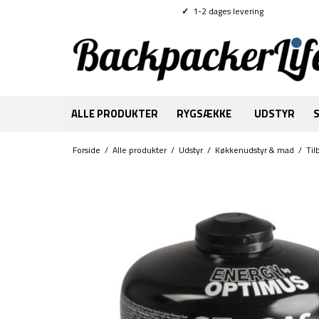
✓
1-2 dages levering
ALLE PRODUKTER
RYGSÆKKE
UDSTYR
Forside
/
Alle produkter
/
Udstyr
/
Køkkenudstyr & mad
/
Til