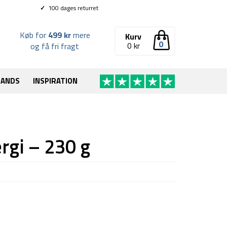
✓
100 dages returret
Køb for
499 kr
mere
Kurv
0
0
kr
og få fri fragt
RANDS
INSPIRATION
rgi – 230 g