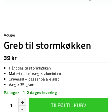
Aquipe
Greb til stormkøkken
39
kr
Håndtag til stormkøkken
Materiale: Letvægts aluminium
Universal – passer på alle sæt
Vægt: 35 gram
På lager - 1-2 dages levering
Greb
TILFØJ TIL KURV
til
stormkøkken