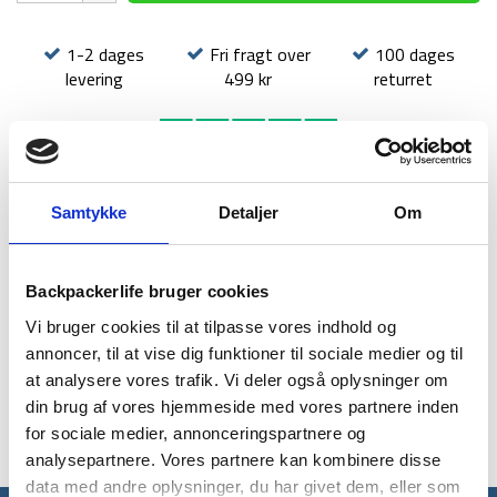
antal
1-2 dages
Fri fragt over
100 dages
levering
499 kr
returret
Samtykke
Detaljer
Om
BESKRIVELSE
BRAND
FAQ
Dette greb er et funktionelt greb til dit stormkøkken. Med
Backpackerlife bruger cookies
grydegrebet kan du let og sikkert håndtere pander og gryder i
Vi bruger cookies til at tilpasse vores indhold og
dit stormkøkkensæt.
annoncer, til at vise dig funktioner til sociale medier og til
Grebet er lavet i letvægts aluminium, og det passer på alle
at analysere vores trafik. Vi deler også oplysninger om
stormkøkkensæt.
din brug af vores hjemmeside med vores partnere inden
for sociale medier, annonceringspartnere og
analysepartnere. Vores partnere kan kombinere disse
data med andre oplysninger, du har givet dem, eller som