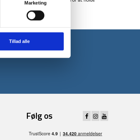
Marketing
Tillad alle
 første ordre*
Følg os