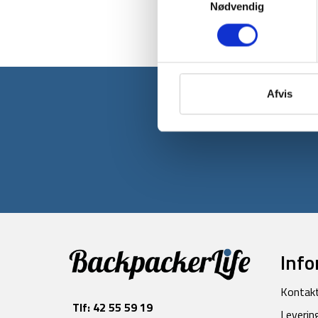
Nødvendig
Afvis
Tilmeld dig v
Info
Kontak
Tlf:
42 55 59 19
Leverin