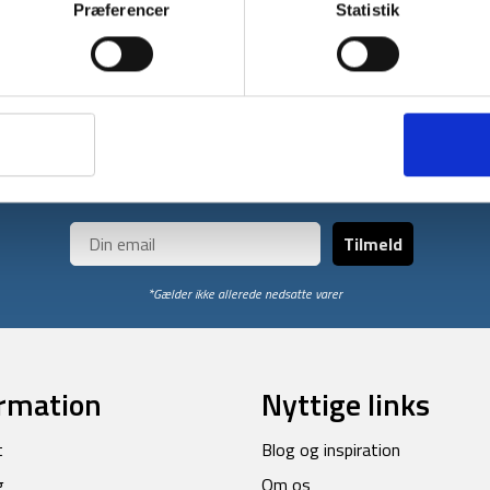
Præferencer
Statistik
ekstra på varmen.
Få unikke tilbud og rabatter
ores nyhedsbrev og modtag med det samme en 10% rabatkode til din
Tilmeld
*Gælder ikke allerede nedsatte varer
rmation
Nyttige links
t
Blog og inspiration
g
Om os