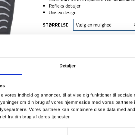
249 kr.
199 kr.
Refleks detaljer
Unisex design
STØRRELSE
TILFØJ TIL
Detaljer
1-2 dages levering
Fri fr
ies
se vores indhold og annoncer, til at vise dig funktioner til sociale
BESKRIVELSE
YDERLIGER
oplysninger om din brug af vores hjemmeside med vores partnere i
ysepartnere. Vores partnere kan kombinere disse data med andr
Trespass Crossover vandtætte handsker er per
et fra din brug af deres tjenester.
fremstillet med en vandtæt membran, som lad
Handskerne har refleks detaljer, så du bedre 
justerbart stretch spænde ved håndleddene, 