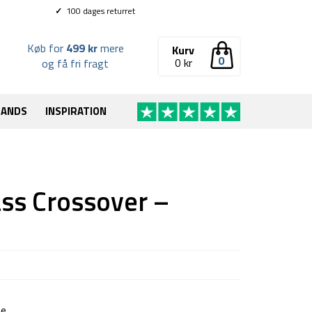
✓
100 dages returret
Køb for
499 kr
mere
Kurv
0
0
kr
og få fri fragt
RANDS
INSPIRATION
ss Crossover –
ne