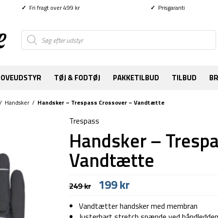
✓
Fri fragt over 499 kr
✓
Prisgaranti
Products
search
SOVEUDSTYR
TØJ & FODTØJ
PAKKETILBUD
TILBUD
B
/
Handsker
/
Handsker – Trespass Crossover – Vandtætte
Trespass
Handsker – Trespa
Vandtætte
Den
Den
199
kr
249
kr
oprindelige
aktuelle
pris
pris
Vandtætter handsker med membran
var:
er:
Justerbart stretch spænde ved håndledde