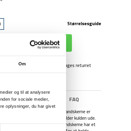
Størrelsesguide
 KURV
Om
agt over 499 kr
100 dages returret
 medier og til at analysere
E INFORMATION
BRAND
FAQ
nden for sociale medier,
e oplysninger, du har givet
fekte til udendørs aktiviteter. Handskerne er
er dine hænder ånde mens de holder kulden ude.
ses, når du færdes ude i mørke. Handskerne har et
så handskerne kan spændes godt for at holde