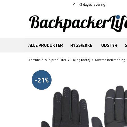
✓
1-2 dages levering
ALLE PRODUKTER
RYGSÆKKE
UDSTYR
Forside
/
Alle produkter
/
Tøj og fodtøj
/
Diverse beklædning
-21%