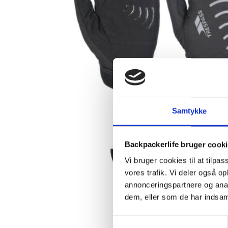
Samtykke
Backpackerlife bruger cook
Vi bruger cookies til at tilpas
vores trafik. Vi deler også 
annonceringspartnere og anal
dem, eller som de har indsaml
Samtykkevalg