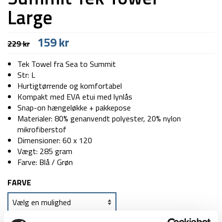
Large
Den
Den
159
kr
229
kr
oprindelige
aktuelle
pris
pris
Tek Towel fra Sea to Summit
var:
er:
Str: L
229 kr.
159 kr.
Hurtigtørrende og komfortabel
Kompakt med EVA etui med lynlås
Snap-on hængeløkke + pakkepose
Materialer: 80% genanvendt polyester, 20% nylon
mikrofiberstof
Dimensioner: 60 x 120
Vægt: 285 gram
Farve: Blå / Grøn
FARVE