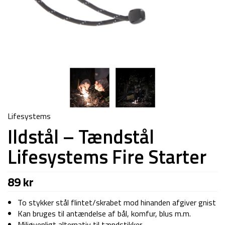
Lifesystems
Ildstål – Tændstål
Lifesystems Fire Starter
89
kr
To stykker stål flintet/skrabet mod hinanden afgiver gnist
Kan bruges til antændelse af bål, komfur, blus m.m.
Miljøvenligt alternativ til tændstikker