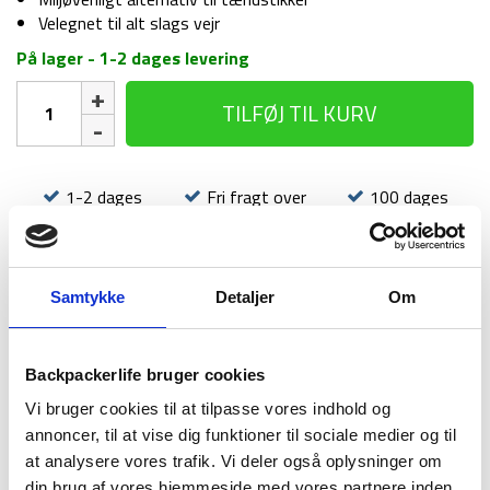
Velegnet til alt slags vejr
På lager - 1-2 dages levering
Ildstål
TILFØJ TIL KURV
-
Tændstål
Lifesystems
Fire
1-2 dages
Fri fragt over
100 dages
Starter
levering
499 kr
returret
antal
Samtykke
Detaljer
Om
Backpackerlife bruger cookies
BESKRIVELSE
BRAND
FAQ
Vi bruger cookies til at tilpasse vores indhold og
Ildstål fra LifeSystems (også kaldet tændstål) bruges til at
annoncer, til at vise dig funktioner til sociale medier og til
tænde bål, komfur, blus eller lignende. Du flinter de to
at analysere vores trafik. Vi deler også oplysninger om
stålstykker mod hinanden, som giver en gnist. Dette er
din brug af vores hjemmeside med vores partnere inden