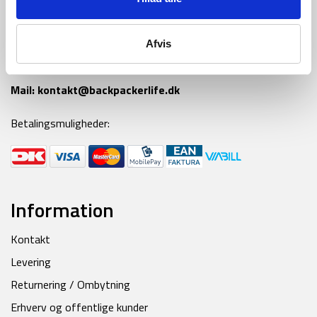
Tlf:
42 55 59 19
Afvis
Ring til os alle hverdage fra kl 9-16
Mail:
kontakt@backpackerlife.dk
Betalingsmuligheder:
Information
Kontakt
Levering
Returnering / Ombytning
Erhverv og offentlige kunder