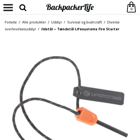
0
Forside
/
Alle produkter
/
Udstyr
/
Survival og bushcraft
/
Diverse
overlevelsesudstyr
/
Ildstål – Tændstål Lifesystems Fire Starter