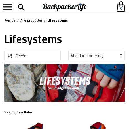
0
Forside
/
Alle produkter
/
Lifesystems
Lifesystems
Filtrér
Viser 33 resultater