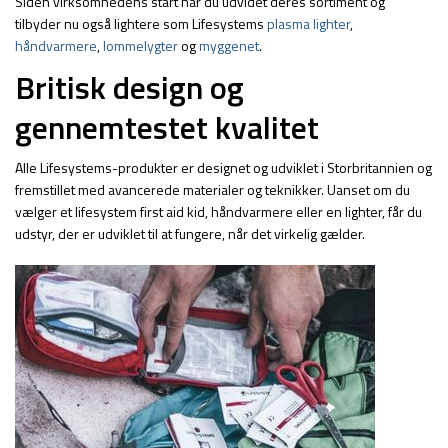
Siden virksomhedens start har du udvidet deres sortiment og
tilbyder nu også lightere som Lifesystems
plasma lighter
,
håndvarmere
,
lommelygter
og
myggenet
.
Britisk design og
gennemtestet kvalitet
Alle Lifesystems-produkter er designet og udviklet i Storbritannien og
fremstillet med avancerede materialer og teknikker. Uanset om du
vælger et lifesystem first aid kid, håndvarmere eller en lighter, får du
udstyr, der er udviklet til at fungere, når det virkelig gælder.