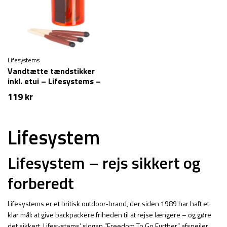
Lifesystems
Vandtætte tændstikker
inkl. etui – Lifesystems –
25-stk
119
kr
Lifesystem
Lifesystem – rejs sikkert og
forberedt
Lifesystems er et britisk outdoor-brand, der siden 1989 har haft et
klar mål: at give backpackere friheden til at rejse længere – og gøre
det sikkert. Lifesystems’ slogan ”Freedom To Go Further” afspejler