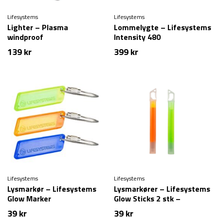
Lifesystems
Lifesystems
Lighter – Plasma
Lommelygte – Lifesystems
windproof
Intensity 480
139
kr
399
kr
Lifesystems
Lifesystems
Lysmarkør – Lifesystems
Lysmarkører – Lifesystems
Glow Marker
Glow Sticks 2 stk –
Orange/Grøn
39
kr
39
kr