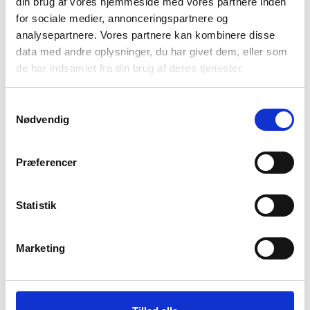
din brug af vores hjemmeside med vores partnere inden
for sociale medier, annonceringspartnere og
analysepartnere. Vores partnere kan kombinere disse
data med andre oplysninger, du har givet dem, eller som
de har indsamlet fra din brug af deres tjenester.
Lifesystems
Lifesystems
Myggenet til hovedet –
Nødfløjte – Lifesystems
Samtykkevalg
Lifesystems
Safety Whistle
Nødvendig
129
kr
59
kr
Præferencer
Statistik
Marketing