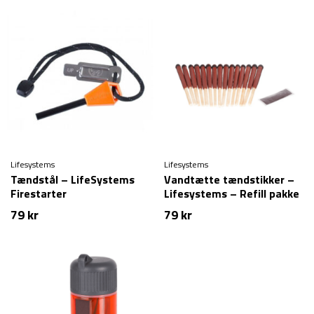
Lifesystems
Lifesystems
Tændstål – LifeSystems
Vandtætte tændstikker –
Firestarter
Lifesystems – Refill pakke
– 15-stk
79
kr
79
kr