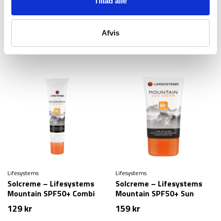
Tillad alle
Lifesystems
Lifesystems
Nødshelter – Lifesystems
Solcreme – Lifesystems
Survival Shelter – 2
Mountain SPF30 Sun Stick
Afvis
personer
– 10 ml
559
kr
49
kr
Lifesystems
Lifesystems
Solcreme – Lifesystems
Solcreme – Lifesystems
Mountain SPF50+ Combi
Mountain SPF50+ Sun
Stick – 20 ml
Cream – 100 ml
129
kr
159
kr