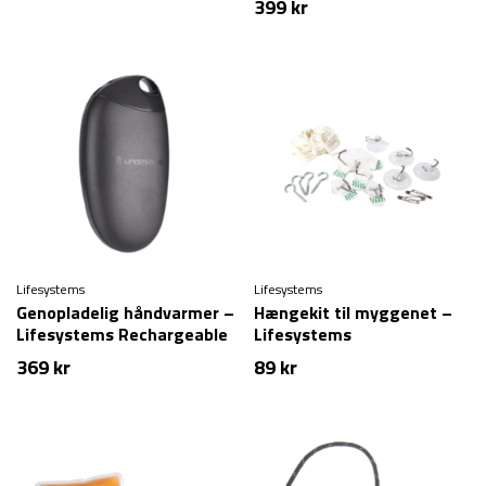
399
kr
Lifesystems
Lifesystems
Genopladelig håndvarmer –
Hængekit til myggenet –
Lifesystems Rechargeable
Lifesystems
Hand Warmer
369
kr
89
kr