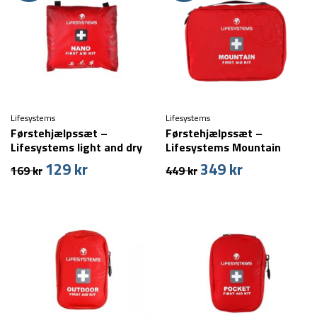
Lifesystems
Lifesystems
Førstehjælpssæt –
Førstehjælpssæt –
Lifesystems light and dry
Lifesystems Mountain
nano first aid kit
129
kr
349
kr
Den
Den
Den
Den
169
kr
449
kr
oprindelige
aktuelle
oprindelige
aktuelle
pris
pris
pris
pris
var:
er:
var:
er:
169 kr.
129 kr.
449 kr.
349 kr.