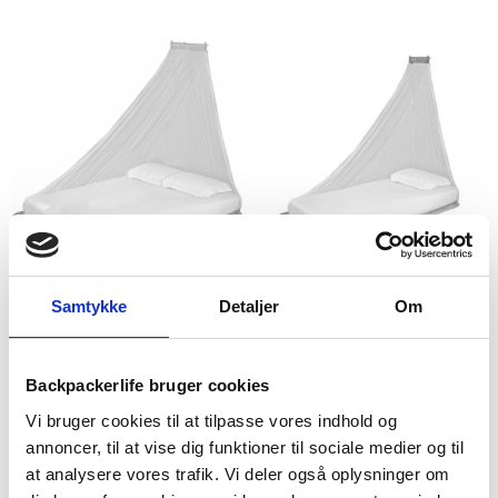
Lifesystems
Lifesystems
Myggenet – Lifesystems
Myggenet – Lifesystems
Samtykke
Detaljer
Om
MicroNet Double – 2
MicroNet Single – 1 person
personer
369
kr
249
kr
Backpackerlife bruger cookies
Vi bruger cookies til at tilpasse vores indhold og
annoncer, til at vise dig funktioner til sociale medier og til
at analysere vores trafik. Vi deler også oplysninger om