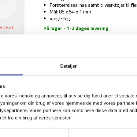
Forstørrelseslinse samt ti værktøjer til fje
Mål: 85 x 54 x 1 mm
Vægt: 6 g
På lager - 1-2 dages levering
Flåtfjerner
-
Lifesystems
Tick
Remover
1-2 dages levering
Fri fr
Detaljer
Card
antal
ies
se vores indhold og annoncer, til at vise dig funktioner til sociale
BESKRIVELSE
oplysninger om din brug af vores hjemmeside med vores partnere i
ysepartnere. Vores partnere kan kombinere disse data med andr
Denne lette og kompakte flåtfjerner er et mus
et fra din brug af deres tjenester.
outdoortur i naturen. Tick Remover card fra L
fjerne en flåt på kroppen. Der er indbygget fo
afmonteringsværktøjer for fjernelse. Dette flåt