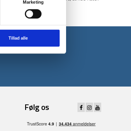
Marketing
Tillad alle
 første ordre*
Følg os