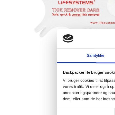
Samtykke
Backpackerlife bruger cook
Vi bruger cookies til at tilpas
vores trafik. Vi deler også 
annonceringspartnere og anal
dem, eller som de har indsaml
Samtykkevalg