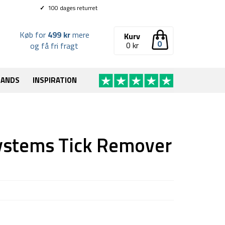
✓
100 dages returret
Køb for
499 kr
mere
Kurv
0
0
kr
og få fri fragt
RANDS
INSPIRATION
esystems Tick Remover