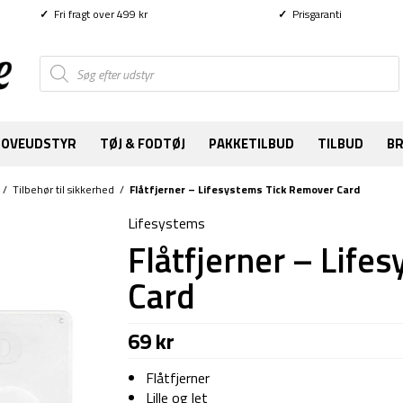
✓
Fri fragt over 499 kr
✓
Prisgaranti
Products
search
SOVEUDSTYR
TØJ & FODTØJ
PAKKETILBUD
TILBUD
B
/
Tilbehør til sikkerhed
/
Flåtfjerner – Lifesystems Tick Remover Card
Lifesystems
Flåtfjerner – Lif
Card
69
kr
Flåtfjerner
Lille og let