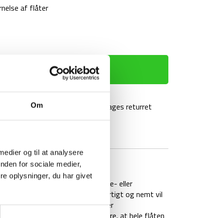
rnelse af flåter
TILFØJ TIL KURV
agt over 499 kr
100 dages returret
Om
 medier og til at analysere
BRAND
FAQ
nden for sociale medier,
e oplysninger, du har givet
t, når du elsker at være på vandre- eller
ifesystems kan bruges, når du hurtigt og nemt vil
rstørrelseslinse samt to størrelser
fjernerkort er designet til at sikre, at hele flåten