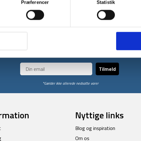
Præferencer
Statistik
fjernes sikkert i ét stykke.
Få unikke tilbud og rabatter
ores nyhedsbrev og modtag med det samme en 10% rabatkode til din
Tilmeld
*Gælder ikke allerede nedsatte varer
rmation
Nyttige links
t
Blog og inspiration
g
Om os