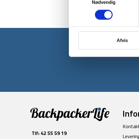
Nødvendig
Afvis
Tilmeld dig v
Info
Kontak
Tlf:
42 55 59 19
Leverin