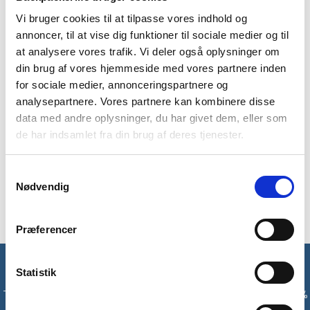
1-2 dages
Fri fragt over
100 dages
etui
stk
levering
499 kr
returret
-
antal
Vi bruger cookies til at tilpasse vores indhold og
Lifesystems
annoncer, til at vise dig funktioner til sociale medier og til
-
at analysere vores trafik. Vi deler også oplysninger om
25-
din brug af vores hjemmeside med vores partnere inden
stk
for sociale medier, annonceringspartnere og
analysepartnere. Vores partnere kan kombinere disse
BESKRIVELSE
BRAND
FAQ
data med andre oplysninger, du har givet dem, eller som
de har indsamlet fra din brug af deres tjenester.
Refill pakke af vandtætte tændstikker fra Lifesystems. Her
får du 15 stk. vind- og vandtætte tændstikker, som du kan
Samtykkevalg
bruge til opfyldning af dit lager. De er robuste og kan brænde i
Nødvendig
op til 20 sek.
Præferencer
Få unikke tilbud og rabatter
Statistik
Tilmeld dig vores nyhedsbrev og modtag med det samme en 10%
rabatkode til din første ordre*