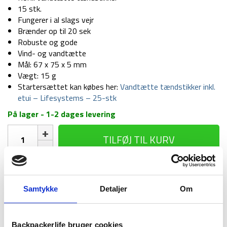
15 stk.
Fungerer i al slags vejr
Brænder op til 20 sek
Robuste og gode
Vind- og vandtætte
Mål: 67 x 75 x 5 mm
Vægt: 15 g
Startersættet kan købes her:
Vandtætte tændstikker inkl.
etui – Lifesystems – 25-stk
På lager - 1-2 dages levering
Vandtætte
TILFØJ TIL KURV
tændstikker
-
Lifesystems
Backpackerlife anbefaler sammen med
-
Refill
Vandtætte tændstikker inkl. etui -
Samtykke
Detaljer
Om
Vandtætte
119
kr
pakke
Lifesystems - 25-stk
tændstikker
-
inkl.
15-
Backpackerlife bruger cookies