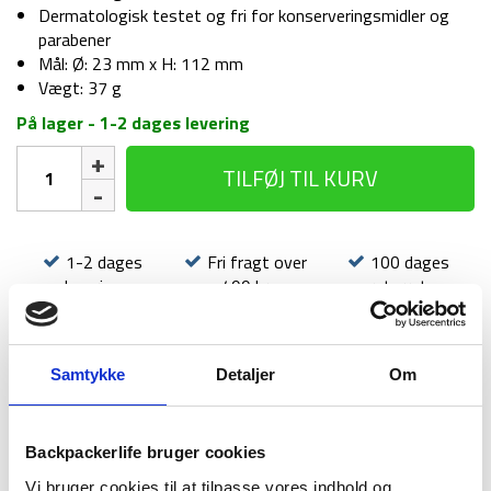
Dermatologisk testet og fri for konserveringsmidler og
parabener
Mål: Ø: 23 mm x H: 112 mm
Vægt: 37 g
På lager - 1-2 dages levering
Solcreme
TILFØJ TIL KURV
–
Lifesystems
Mountain
SPF50+
1-2 dages
Fri fragt over
100 dages
Combi
levering
499 kr
returret
Stick
–
20
ml
Samtykke
Detaljer
Om
antal
BESKRIVELSE
BRAND
FAQ
Backpackerlife bruger cookies
Vi bruger cookies til at tilpasse vores indhold og