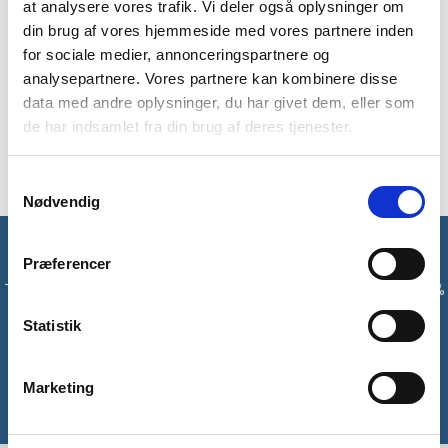
at analysere vores trafik. Vi deler også oplysninger om
Letvægts myggenet til hovedet fra Lifesystems. Det er et
praktisk myggenet i en sort farve, der kan tages over
din brug af vores hjemmeside med vores partnere inden
hovedet, og så er der en indbygget hat. Myggenettet
for sociale medier, annonceringspartnere og
beskytter dig mod irriterende stik, hvis du skal sove eller
analysepartnere. Vores partnere kan kombinere disse
opholde dig i områder med mange myg eller andre små
data med andre oplysninger, du har givet dem, eller som
insekter. Nettet kan snøres til i halsen for at lukket tæt.
de har indsamlet fra din brug af deres tjenester.
Inklusiv kompakt opbevaringspose.
Samtykkevalg
Nødvendig
Få unikke tilbud og rabatter
Præferencer
Tilmeld dig vores nyhedsbrev og modtag med det samme en 10%
rabatkode til din første ordre*
Statistik
Tilmeld
Marketing
*Gælder ikke allerede nedsatte varer