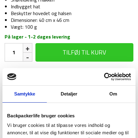
Indbygget hat
Beskytter hovedet og halsen
Dimensioner: 40 cm x 46 cm
Vægt: 100 g
På lager - 1-2 dages levering
Myggenet
TILFØJ TIL KURV
til
hovedet
-
Lifesystems
1-2 dages
Fri fragt over
100 dages
antal
levering
499 kr
returret
Samtykke
Detaljer
Om
Backpackerlife bruger cookies
Vi bruger cookies til at tilpasse vores indhold og
BESKRIVELSE
BRAND
FAQ
annoncer, til at vise dig funktioner til sociale medier og til