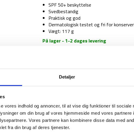
SPF 50+ beskyttelse
Svedbestandig
Praktisk og god
Dermatologisk testet og fri for konserver
Vægt: 117 g
På lager - 1-2 dages levering
Solcreme
–
Lifesystems
Mountain
SPF50+
Detaljer
1-2 dages levering
Fri fr
Sun
Cream
–
ies
100
se vores indhold og annoncer, til at vise dig funktioner til sociale
ml
BESKRIVELSE
oplysninger om din brug af vores hjemmeside med vores partnere i
antal
ysepartnere. Vores partnere kan kombinere disse data med andr
Solcreme fra Lifesystems med SPF 50+ bes
et fra din brug af deres tjenester.
indeholder 100 ml. og er ideel at have med på r