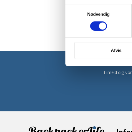
Samtykkevalg
Nødvendig
Afvis
Tilmeld dig v
Info