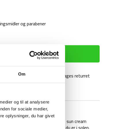
ingsmidler og parabener
TILFØJ TIL KURV
Om
agt over 499 kr
100 dages returret
 medier og til at analysere
BRAND
FAQ
nden for sociale medier,
e oplysninger, du har givet
kyttelse. Denne Mountain SPF50+ sun cream
ejsen eller turen i sommeren, når du er i solen.