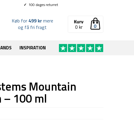
✓
100 dages returret
Køb for
499 kr
mere
Kurv
0
0
kr
og få fri fragt
RANDS
INSPIRATION
ystems Mountain
 – 100 ml