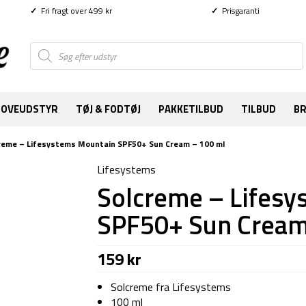
✓
Fri fragt over 499 kr
✓
Prisgaranti
Products
search
SOVEUDSTYR
TØJ & FODTØJ
PAKKETILBUD
TILBUD
B
reme – Lifesystems Mountain SPF50+ Sun Cream – 100 ml
Lifesystems
Solcreme – Lifes
SPF50+ Sun Cream
159
kr
Solcreme fra Lifesystems
100 ml