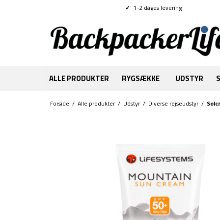
✓
1-2 dages levering
ALLE PRODUKTER
RYGSÆKKE
UDSTYR
Forside
/
Alle produkter
/
Udstyr
/
Diverse rejseudstyr
/
Solc